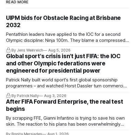
READ MORE
UIPM bids for Obstacle Racing at Brisbane
2032
Pentathlon leaders have applied to the IOC for a second
Olympic discipline: Ninja 100m. They blame a compressed
IOC timeline for the speed of the internal decision. Though,
By Jens Weinreich
Aug 5, 2026
Vice President Viacheslav Malishev says the Executive
Global sport's crisis isn't just FIFA: the IOC
Board had been kept in the dark about the IOC’s letter for
and other Olympic federations were
eleven days.
engineered for presidential power
Patrick Nally built world sport's first global sponsorship
programmes – and watched Horst Dassler turn commercial
control into political power. He says the Infantino affair is not
By Patrick Nally
Aug 3, 2026
a FIFA but a system problem; the IOC and most federations
After FIFA Forward Enterprise, the real test
sit inside the same architecture: presidential-style
begins
fiefdoms.
By scrapping FFE, Gianni Infantino is trying to save his own
skin. The reaction to his plans has been overwhelmingly
negative worldwide, and within FIFA itself, a key figure –
By Bonita Mersiades
Aug 1, 2026