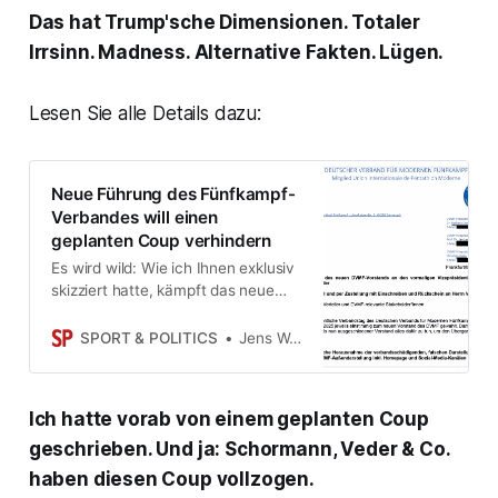
Das hat Trump'sche Dimensionen. Totaler
Irrsinn. Madness. Alternative Fakten. Lügen.
Lesen Sie alle Details dazu:
Neue Führung des Fünfkampf-
Verbandes will einen
geplanten Coup verhindern
Es wird wild: Wie ich Ihnen exklusiv
skizziert hatte, kämpft das neue
DVMF-Präsidium gegen den
Umsturzversuch auf einem
SPORT & POLITICS
Jens Weinreich
alternativen Verbandstag, der von
Jan Veder – Günstling der
ehemaligen Präsidenten
Ich hatte vorab von einem geplanten Coup
Schormann, Scharf, Kleidon –
unrechtmäßig für heute Abend
geschrieben. Und ja: Schormann, Veder & Co.
einberufen wurde. Die
haben diesen Coup vollzogen.
Dokumente…