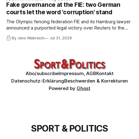
COO Kevin Lamour – has spectacularly turned his back on
Fake governance at the FIE: two German
him. Infantino must go, but that alone is not enough.
courts let the word 'corruption' stand
The Olympic fencing federation FIE and its Hamburg lawyer
announced a purported legal victory over Reuters to the
world. I obtained both court orders and read them against
By Jens Weinreich
Jul 31, 2026
that propaganda. Very little of what the federation and its
lawyer claim about these decisions survives the
comparison.
Abo/subscribe
Impressum, AGB
Kontakt
Datenschutz-Erklärung
Beschwerden & Korrekturen
Powered by
Ghost
SPORT & POLITICS