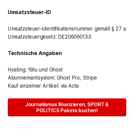
Proton
 (sichere Email)
Umsatzsteuer-ID
Threema ID 3PFAF2BY
2)
Basis-Version
Twitter
, 
Bsky
Umsatzsteuer-Identifikationsnummer gemäß § 27 a
Umsatzsteuergesetz: DE206090133
Phone +49 172 3006830
als Leser anmelden
Technische Angaben
3)
Vollversion
Hosting: 1Blu und Ghost
Abonnement
Abonnementsystem: Ghost Pro, Stripe
Kauf einzelner Artikel: via Acta
4) Privatpersonen
Journalismus finanzieren, SPORT &
POLITICS Pakete buchen!
4) Kopien sind untersagt.