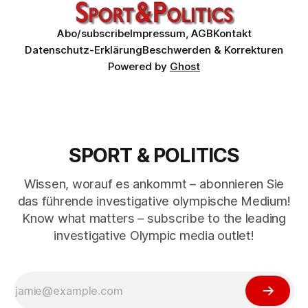
Abo/subscribe
Impressum, AGB
Kontakt
Datenschutz-Erklärung
Beschwerden & Korrekturen
Powered by
Ghost
5)
Stand Januar 2025
SPORT & POLITICS
Basis-Abo
All-Inclusive-Abo
Wissen, worauf es ankommt – abonnieren Sie
das führende investigative olympische Medium!
6)
Know what matters – subscribe to the leading
investigative Olympic media outlet!
Acta
einzelne 
Artikel
FAQ
7)