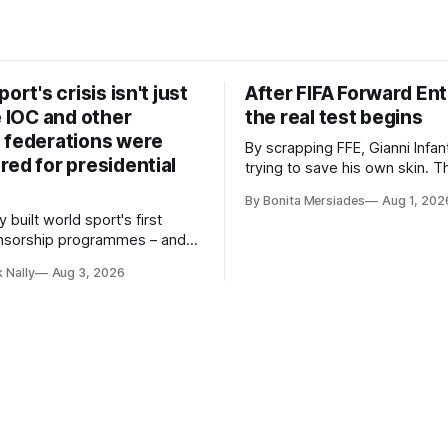
ort's crisis isn't just
After FIFA Forward Ent
e IOC and other
the real test begins
 federations were
By scrapping FFE, Gianni Infant
ed for presidential
trying to save his own skin. T
to his plans has been overwh
By Bonita Mersiades
Aug 1, 202
negative worldwide, and withi
y built world sport's first
itself, a key figure – COO Kev
nsorship programmes – and
has spectacularly turned his 
rst Dassler turn commercial
him. Infantino must go, but tha
k Nally
Aug 3, 2026
o political power. He says the
not enough.
ffair is not a FIFA but a system
he IOC and most federations
the same architecture:
l-style fiefdoms.