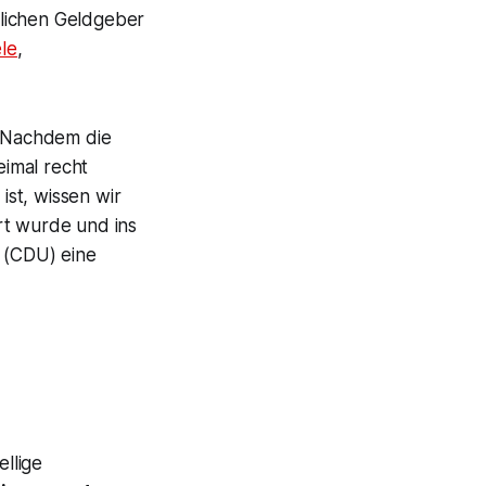
tlichen Geldgeber
le
,
Nachdem die
imal recht
st, wissen wir
rt wurde und ins
(CDU) eine
llige