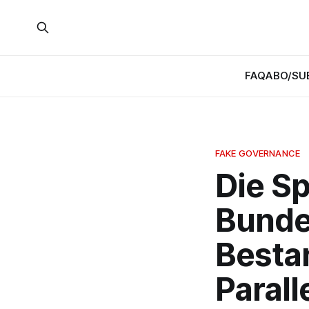
FAQ
ABO/SU
FAKE GOVERNANCE
Die Sp
Bunde
Bestan
Parall