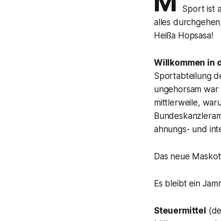
M
Sport ist
alles durchgehen,
Heißa Hopsasa!
Willkommen in d
Sportabteilung d
ungehorsam war u
mittlerweile, wa
Bundeskanzleram
ahnungs- und inte
Das neue Maskot
Es bleibt ein Ja
Steuermittel
(de