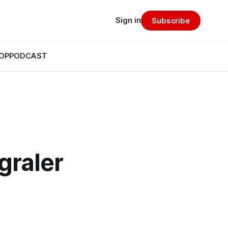
Sign in
Subscribe
OP
PODCAST
graler