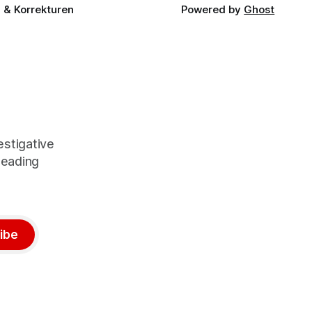
& Korrekturen
Powered by
Ghost
stigative
leading
ibe