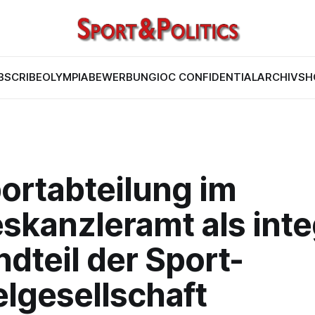
BSCRIBE
OLYMPIABEWERBUNG
IOC CONFIDENTIAL
ARCHIV
SH
ortabteilung im
skanzleramt als inte
dteil der Sport-
elgesellschaft