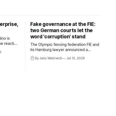
erprise,
Fake governance at the FIE:
two German courts let the
word 'corruption' stand
ino is
he reaction
The Olympic fencing federation FIE and
elmingly
its Hamburg lawyer announced a
6
n FIFA
purported legal victory over Reuters to
By Jens Weinreich
Jul 31, 2026
in Lamour –
the world. I obtained both court orders
back on
and read them against that propaganda.
t alone is
Very little of what the federation and its
lawyer claim about these decisions
survives the comparison.