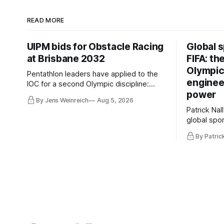
READ MORE
UIPM bids for Obstacle Racing
Global sp
at Brisbane 2032
FIFA: th
Olympic
Pentathlon leaders have applied to the
engineer
IOC for a second Olympic discipline:
power
Ninja 100m. They blame a compressed
By Jens Weinreich
Aug 5, 2026
IOC timeline for the speed of the internal
Patrick Nall
decision. Though, Vice President
global spo
Viacheslav Malishev says the Executive
watched Ho
Board had been kept in the dark about
By Patric
control int
the IOC’s letter for eleven days.
Infantino a
problem; t
sit inside 
presidentia