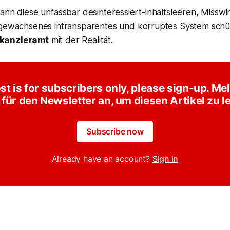
ann diese unfassbar desinteressiert-inhaltsleeren, Misswi
 gewachsenes intransparentes und
korruptes System
schü
kanzleramt
mit der Realität.
st is for subscribers only, please sign-up. Me
 für den Newsletter an, um diesen Artikel zu l
Subscribe now
Already have an account?
Sign in