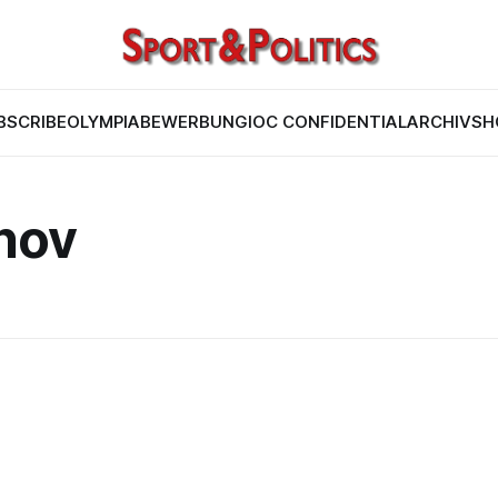
BSCRIBE
OLYMPIABEWERBUNG
IOC CONFIDENTIAL
ARCHIV
SH
nov