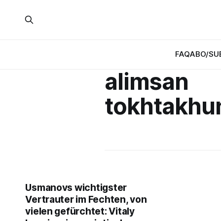
FAQ
ABO/SU
alimsan
tokhtakhu
Usmanovs wichtigster
Vertrauter im Fechten, von
vielen gefürchtet: Vitaly