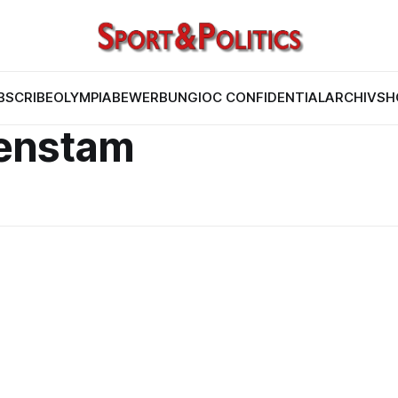
BSCRIBE
OLYMPIABEWERBUNG
IOC CONFIDENTIAL
ARCHIV
SH
renstam