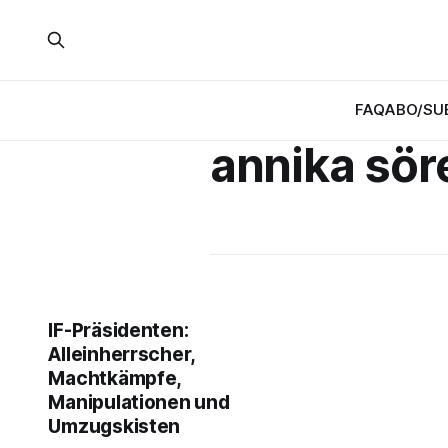
FAQ
ABO/SU
annika sö
IF-Präsidenten:
Alleinherrscher,
Machtkämpfe,
Manipulationen und
Umzugskisten