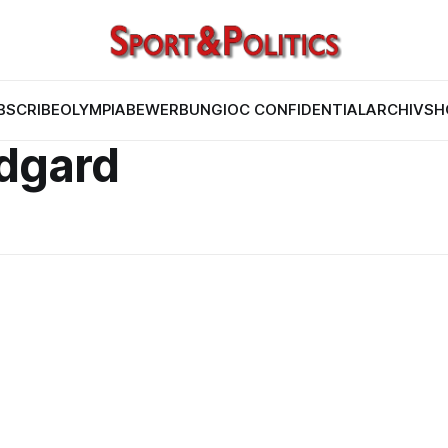
BSCRIBE
OLYMPIABEWERBUNG
IOC CONFIDENTIAL
ARCHIV
SH
dgard