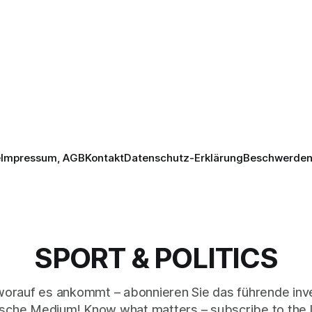
e
Impressum, AGB
Kontakt
Datenschutz-Erklärung
Beschwerden 
SPORT & POLITICS
worauf es ankommt – abonnieren Sie das führende inve
sche Medium! Know what matters – subscribe to the 