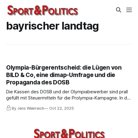
bayrischer landtag
Olympia-Bürgerentscheid: die Lügen von
BILD & Co, eine dimap-Umfrage und die
Propaganda des DOSB
Die Kassen des DOSB und der Olympiabewerber sind prall
gefüllt mit Steuermitteln für die Prolympia-Kampagne. In der
Sportfamilie mangelt es zwar gewaltig an Unterstützung,
By Jens Weinreich
Oct 22, 2025
die DOSB-Führung beklagt die Aktivitäten der Stakeholder,
dafür beteiligen sich Medien und Journalisten an der
Propaganda.