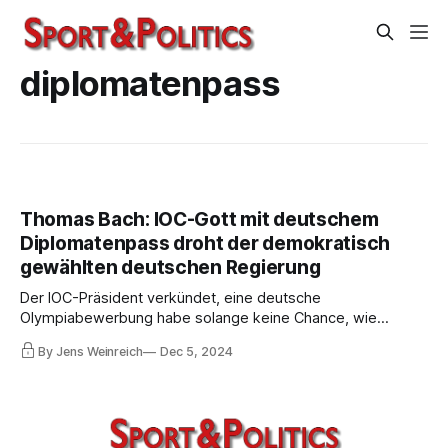
diplomatenpass
Thomas Bach: IOC-Gott mit deutschem
Diplomatenpass droht der demokratisch
gewählten deutschen Regierung
Der IOC-Präsident verkündet, eine deutsche
Olympiabewerbung habe solange keine Chance, wie
Deutschland sich nicht den IOC-Forderungen unterwerfe
By Jens Weinreich
Dec 5, 2024
und den Staatssportlern Wladimir Putins volle
Bewegungsfreiheit garantiere. Der DOSB, eben noch unter
SPD-Kontrolle, hat schon einen CDU-Mann verpflichtet.