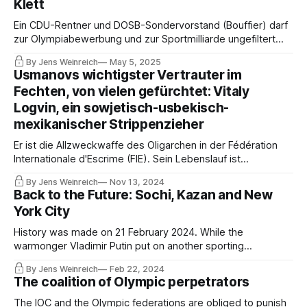
Klett
Ein CDU-Rentner und DOSB-Sondervorstand (Bouffier) darf
zur Olympiabewerbung und zur Sportmilliarde ungefiltert
allerlei Nonsens behaupten. Neben Bouffier durfte auch
By Jens Weinreich
May 5, 2025
CDU-Mann Klett (LSB NRW) im Deutschlandfunk
Usmanovs wichtigster Vertrauter im
halluzinieren. Flink einige Fakten und Einordnungen zur
Fechten, von vielen gefürchtet: Vitaly
Sport-Propaganda.
Logvin, ein sowjetisch-usbekisch-
mexikanischer Strippenzieher
Er ist die Allzweckwaffe des Oligarchen in der Fédération
Internationale d'Escrime (FIE). Sein Lebenslauf ist
mindestens so interessant und umstritten wie sein Ruf.
By Jens Weinreich
Nov 13, 2024
Lernen Sie also Vitaly Logvin Grechuhin kennen, unmittelbar
Back to the Future: Sochi, Kazan and New
vor dem Wahlkongress der FIE in seiner und Usmanovs
York City
Heimatstadt Taschkent.
History was made on 21 February 2024. While the
warmonger Vladimir Putin put on another sporting
propaganda show in Kazan, the first drug dealer was
By Jens Weinreich
Feb 22, 2024
convicted under the Rodchenkov Anti-Doping Act in the USA
The coalition of Olympic perpetrators
– exactly 10 years after the Sochi Doping Games.
The IOC and the Olympic federations are obliged to punish