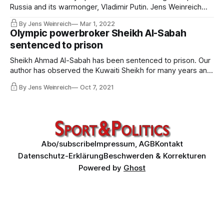
Russia and its warmonger, Vladimir Putin. Jens Weinreich
calls for a comprehensive independent criminal
By Jens Weinreich
Mar 1, 2022
investigation of the longstanding deep connection of the
Olympic powerbroker Sheikh Al-Sabah
Olympic institutions with the Kremlin within the framework
sentenced to prison
of the EU.
Sheikh Ahmad Al-Sabah has been sentenced to prison. Our
author has observed the Kuwaiti Sheikh for many years and
has been threatened by the Sheikh’s aides several times.
By Jens Weinreich
Oct 7, 2021
He describes the methods that brought Ahmad to power
and the implications of the conviction for Al-Sabah and the
Olympic system.
Abo/subscribe
Impressum, AGB
Kontakt
Datenschutz-Erklärung
Beschwerden & Korrekturen
Powered by
Ghost