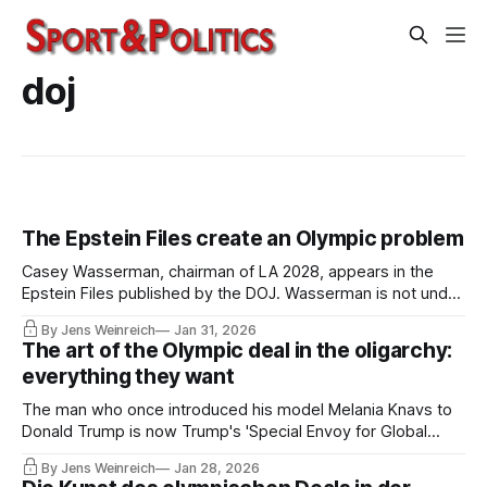
doj
The Epstein Files create an Olympic problem
Casey Wasserman, chairman of LA 2028, appears in the
Epstein Files published by the DOJ. Wasserman is not under
investigation, but moral questions arise that the Olympic
By Jens Weinreich
Jan 31, 2026
movement cannot avoid. Two IOC members are also
The art of the Olympic deal in the oligarchy:
named in the documents. The latter is a different matter
everything they want
from the Wasserman case.
The man who once introduced his model Melania Knavs to
Donald Trump is now Trump's 'Special Envoy for Global
Partnerships' with growing influence in the Olympic world.
By Jens Weinreich
Jan 28, 2026
His current partner holds positions in three Olympic