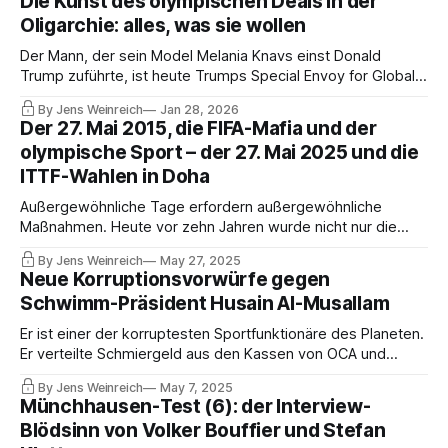
Die Kunst des olympischen Deals in der
federations, while the mother of his son was deported by
Oligarchie: alles, was sie wollen
ICE.
Der Mann, der sein Model Melania Knavs einst Donald
Trump zuführte, ist heute Trumps Special Envoy for Global
Partnerships mit wachsendem Einfluss in der olympischen
By Jens Weinreich
Jan 28, 2026
Welt. Seine aktuelle Partnerin hat Funktionen in drei Sport-
Der 27. Mai 2015, die FIFA-Mafia und der
Weltverbänden, während die Mutter seines Sohnes von ICE
olympische Sport – der 27. Mai 2025 und die
deportiert wurde.
ITTF-Wahlen in Doha
Außergewöhnliche Tage erfordern außergewöhnliche
Maßnahmen. Heute vor zehn Jahren wurde nicht nur die
FIFA-Welt, sondern die gesamte olympische Sportwelt in
By Jens Weinreich
May 27, 2025
ihren Grundfesten erschüttert. Die Angst ging um. Razzien.
Neue Korruptionsvorwürfe gegen
Festnahmen. Eine spektakuläre Anklageerhebung.
Schwimm-Präsident Husain Al-Musallam
Organisierte Kriminalität.
Er ist einer der korruptesten Sportfunktionäre des Planeten.
Er verteilte Schmiergeld aus den Kassen von OCA und
ANOC. Er unterstützte die Wahl von Kirsty Coventry zur IOC-
By Jens Weinreich
May 7, 2025
Präsidentin. Nun versucht er sich zu retten, in dem er mit
Münchhausen-Test (6): der Interview-
den Olympischen Spielen 2036 ff zwischen Katar und Indien
Blödsinn von Volker Bouffier und Stefan
dealt.