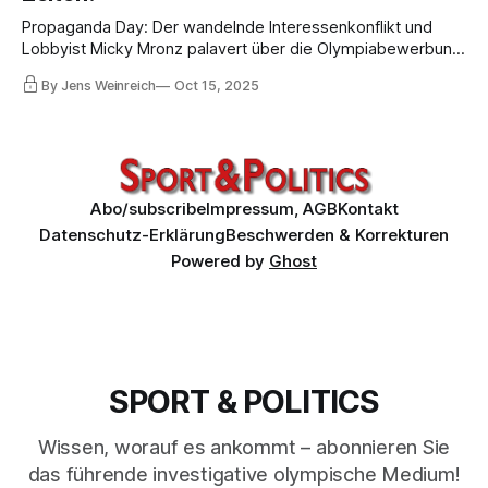
Propaganda Day: Der wandelnde Interessenkonflikt und
Lobbyist Micky Mronz palavert über die Olympiabewerbung.
Die DSM behauptet, eine Wirtschaftsinitiative unterstütze
By Jens Weinreich
Oct 15, 2025
die Bewerbung. Aber wie? Bei der DOSB-Tochter DSM
verlieren sich wichtige Spuren, sollte überhaupt etwas
gezahlt werden.
Abo/subscribe
Impressum, AGB
Kontakt
Datenschutz-Erklärung
Beschwerden & Korrekturen
Powered by
Ghost
SPORT & POLITICS
Wissen, worauf es ankommt – abonnieren Sie
das führende investigative olympische Medium!