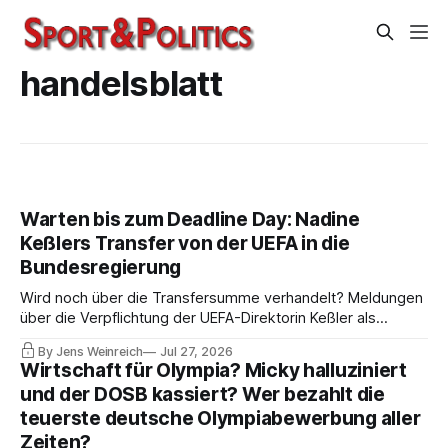
handelsblatt
Warten bis zum Deadline Day: Nadine
Keßlers Transfer von der UEFA in die
Bundesregierung
Wird noch über die Transfersumme verhandelt? Meldungen
über die Verpflichtung der UEFA-Direktorin Keßler als
Staatsministerin im Bundeskanzleramt wollte Friedrich Merz
By Jens Weinreich
Jul 27, 2026
nicht bestätigen. Die abberufene Christiane Schenderlein
Wirtschaft für Olympia? Micky halluziniert
wird, erneut fachfremd, Staatssekretärin im
und der DOSB kassiert? Wer bezahlt die
Gesundheitsministerium.
teuerste deutsche Olympiabewerbung aller
Zeiten?