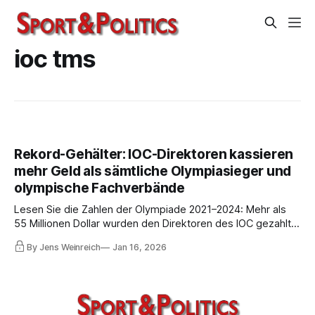
ioc tms
Rekord-Gehälter: IOC-Direktoren kassieren
mehr Geld als sämtliche Olympiasieger und
olympische Fachverbände
Lesen Sie die Zahlen der Olympiade 2021–2024: Mehr als
55 Millionen Dollar wurden den Direktoren des IOC gezahlt –
viel mehr als die olympischen Verbände der obersten
By Jens Weinreich
Jan 16, 2026
Kategorie (World Athletics & Co) vom IOC erhalten. Die
Gesamtsumme ist deutlich höher, denn einige Gehälter
werden verschwiegen.