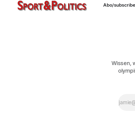
Abo/subscrib
Wissen, 
olympi