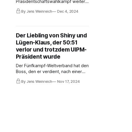
Präsidentschaftswahlkampf weiter
verschärft und bis zur
By Jens Weinreich
Dec 4, 2024
Unkenntlichkeit verstümmelt.
Debatten sind verboten. Fragen in
der IOC-Vollversammlung sind nicht
erlaubt. Dieser Index vergleicht und
Der Liebling von Shiny und
überprüft die Eignung der
Lügen-Klaus, der 50:51
Kandidaten – alles, was die IOC-
Führung untersagt.
verlor und trotzdem UIPM-
Präsident wurde
Der Fünfkampf-Weltverband hat den
Boss, den er verdient, nach einer
lustigen Wahl, die perfekt zur
By Jens Weinreich
Nov 17, 2024
Location Riadh passt: Der US-
Amerikaner Robert Stull, bislang
durch zweifelhaftes
Geschäftsgebaren bekannt, wurde
mit Unterstützung von
Generalsekretärin Shiny Fang und
Klaus Schormann neuer Präsident.