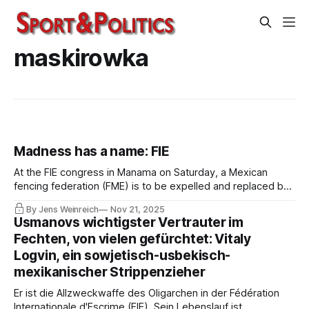
maskirowka
Madness has a name: FIE
At the FIE congress in Manama on Saturday, a Mexican
fencing federation (FME) is to be expelled and replaced by
another so-called Mexican federation (ADNEM). Everything
By Jens Weinreich
Nov 21, 2025
has been prepared well in advance. This is no small matter
Usmanovs wichtigster Vertrauter im
– the trail leads to Uzbekistan in the Russian hemisphere.
Fechten, von vielen gefürchtet: Vitaly
Logvin, ein sowjetisch-usbekisch-
mexikanischer Strippenzieher
Er ist die Allzweckwaffe des Oligarchen in der Fédération
Internationale d'Escrime (FIE). Sein Lebenslauf ist