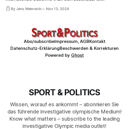
mindestens so interessant und umstritten wie sein Ruf.
By Jens Weinreich
Nov 13, 2024
Lernen Sie also Vitaly Logvin Grechuhin kennen, unmittelbar
vor dem Wahlkongress der FIE in seiner und Usmanovs
Heimatstadt Taschkent.
Abo/subscribe
Impressum, AGB
Kontakt
Datenschutz-Erklärung
Beschwerden & Korrekturen
Powered by
Ghost
SPORT & POLITICS
Wissen, worauf es ankommt – abonnieren Sie
das führende investigative olympische Medium!
Know what matters – subscribe to the leading
investigative Olympic media outlet!