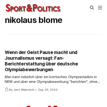
nikolaus blome
Wenn der Geist Pause macht und
Journalismus versagt: Fan-
Berichterstattung über deutsche
Olympiabewerbungen
Man kann natürlich über ein komisches Olympiastadion in
NRW und über eine Olympiabewerbung "berichten", ohne
einzuordnen, dass NRW sich gewaltig mit der Universiade
By Jens Weinreich
Sep 29, 2024
blamiert, eine weitere sportpolitische Posse. Das ist dann
aber kein aufklärender Journalismus, wie vieles nicht in
diesen Monaten …