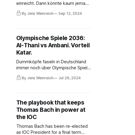
einreicht. Dann könnte kaum jemand
die Marokkanerin schlagen. Dann
By Jens Weinreich
Sep 12, 2024
müsste auch niemand mehr über
das intransparente IOC-Regelwerk
und komische Stellungnahmen einer
dubiosen IOC-Ethikkommission
Olympische Spiele 2036:
reden.
Al-Thani vs Ambani. Vorteil
Katar.
Dummköpfe faseln in Deutschland
immer noch über Olympische Spiele
2036. Dabei sollten inzwischen
By Jens Weinreich
Jul 29, 2024
sogar die hilflos irrlichternden
DOSB-Leute begriffen haben, dass
das völlig intransparente IOC-
Verfahren für 2036 fast auf der
The playbook that keeps
Zielgeraden ist. Bereits im Frühjahr
Thomas Bach in power at
2025 könnte es entschieden sein.
the IOC
Thomas Bach has been re-elected
as IOC President for a final term