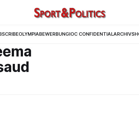
BSCRIBE
OLYMPIABEWERBUNG
IOC CONFIDENTIAL
ARCHIV
SH
reema
-saud