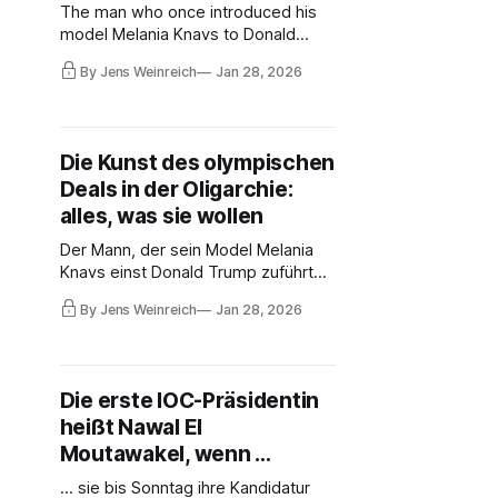
The man who once introduced his
model Melania Knavs to Donald
Trump is now Trump's 'Special
By Jens Weinreich
Jan 28, 2026
Envoy for Global Partnerships' with
growing influence in the Olympic
world. His current partner holds
positions in three Olympic
Die Kunst des olympischen
federations, while the mother of his
Deals in der Oligarchie:
son was deported by ICE.
alles, was sie wollen
Der Mann, der sein Model Melania
Knavs einst Donald Trump zuführte,
ist heute Trumps Special Envoy for
By Jens Weinreich
Jan 28, 2026
Global Partnerships mit
wachsendem Einfluss in der
olympischen Welt. Seine aktuelle
Partnerin hat Funktionen in drei
Die erste IOC-Präsidentin
Sport-Weltverbänden, während die
heißt Nawal El
Mutter seines Sohnes von ICE
deportiert wurde.
Moutawakel, wenn …
... sie bis Sonntag ihre Kandidatur