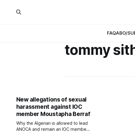
FAQ
ABO/SU
tommy sit
New allegations of sexual
harassment against IOC
member Moustapha Berraf
Why the Algerian is allowed to lead
ANOCA and remain an IOC member