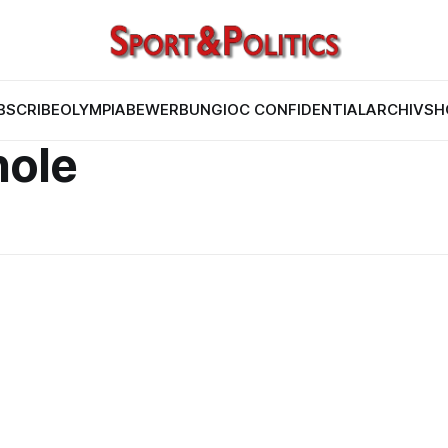
BSCRIBE
OLYMPIABEWERBUNG
IOC CONFIDENTIAL
ARCHIV
SH
hole