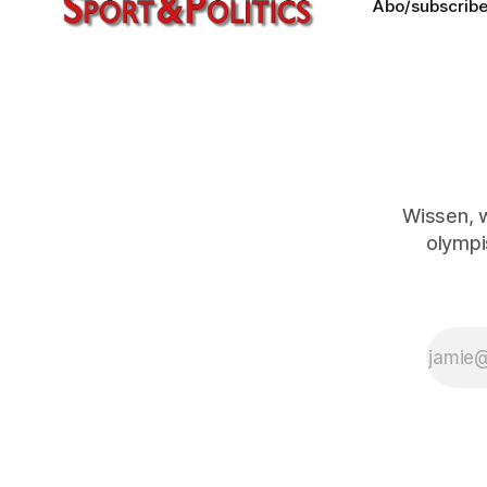
Abo/subscrib
Wissen, 
olympi