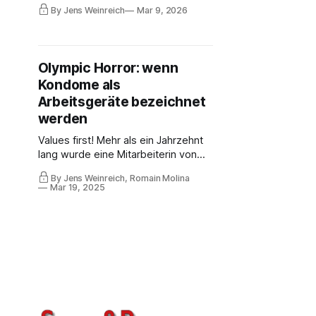
despite his history of scandals and
By Jens Weinreich
Mar 9, 2026
allegations of corruption has been
an unresolved question for many
years. What does Berraf have on
IOC leaders? Now, allegations of
Olympic Horror: wenn
sexual harassment are being made
Kondome als
again in the ANOCA sphere.
Arbeitsgeräte bezeichnet
werden
Values first! Mehr als ein Jahrzehnt
lang wurde eine Mitarbeiterin von
mehreren IOC-Mitgliedern sexuell
By Jens Weinreich, Romain Molina
bedrängt. Offenbar kein Einzelfall.
Mar 19, 2025
Etliche IOC-Mitglieder und
Direktoren, die Ethiksekretärin und
IOC-Präsident Thomas Bach wurden
über die Vorgänge informiert. Das
Opfer erhielt keine Hilfe.