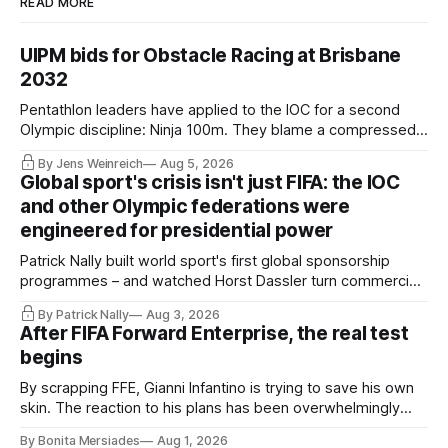
READ MORE
UIPM bids for Obstacle Racing at Brisbane
2032
Pentathlon leaders have applied to the IOC for a second
Olympic discipline: Ninja 100m. They blame a compressed
IOC timeline for the speed of the internal decision. Though,
By Jens Weinreich
Aug 5, 2026
Vice President Viacheslav Malishev says the Executive
Global sport's crisis isn't just FIFA: the IOC
Board had been kept in the dark about the IOC’s letter for
and other Olympic federations were
eleven days.
engineered for presidential power
Patrick Nally built world sport's first global sponsorship
programmes – and watched Horst Dassler turn commercial
control into political power. He says the Infantino affair is not
By Patrick Nally
Aug 3, 2026
a FIFA but a system problem; the IOC and most federations
After FIFA Forward Enterprise, the real test
sit inside the same architecture: presidential-style
begins
fiefdoms.
By scrapping FFE, Gianni Infantino is trying to save his own
skin. The reaction to his plans has been overwhelmingly
negative worldwide, and within FIFA itself, a key figure –
By Bonita Mersiades
Aug 1, 2026