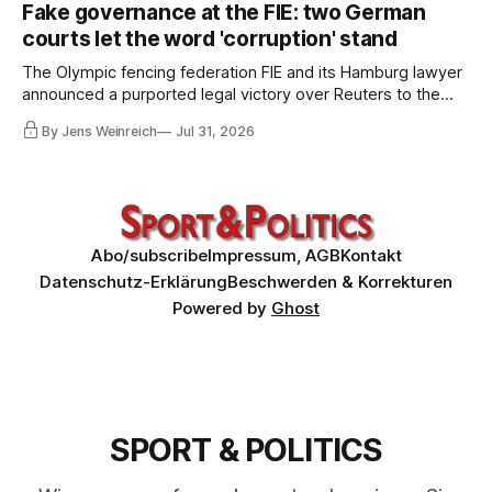
COO Kevin Lamour – has spectacularly turned his back on
Fake governance at the FIE: two German
him. Infantino must go, but that alone is not enough.
courts let the word 'corruption' stand
The Olympic fencing federation FIE and its Hamburg lawyer
announced a purported legal victory over Reuters to the
world. I obtained both court orders and read them against
By Jens Weinreich
Jul 31, 2026
that propaganda. Very little of what the federation and its
lawyer claim about these decisions survives the
comparison.
Abo/subscribe
Impressum, AGB
Kontakt
Datenschutz-Erklärung
Beschwerden & Korrekturen
Powered by
Ghost
SPORT & POLITICS