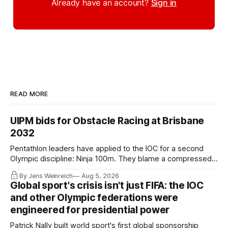
Already have an account?
Sign in
READ MORE
UIPM bids for Obstacle Racing at Brisbane
2032
Pentathlon leaders have applied to the IOC for a second
Olympic discipline: Ninja 100m. They blame a compressed
IOC timeline for the speed of the internal decision. Though,
By Jens Weinreich
Aug 5, 2026
Vice President Viacheslav Malishev says the Executive
Global sport's crisis isn't just FIFA: the IOC
Board had been kept in the dark about the IOC’s letter for
and other Olympic federations were
eleven days.
engineered for presidential power
Patrick Nally built world sport's first global sponsorship