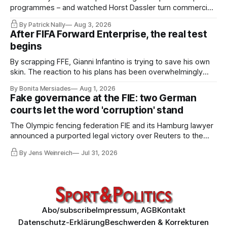
programmes – and watched Horst Dassler turn commercial
control into political power. He says the Infantino affair is not
By Patrick Nally
Aug 3, 2026
a FIFA but a system problem; the IOC and most federations
After FIFA Forward Enterprise, the real test
sit inside the same architecture: presidential-style
begins
fiefdoms.
By scrapping FFE, Gianni Infantino is trying to save his own
skin. The reaction to his plans has been overwhelmingly
negative worldwide, and within FIFA itself, a key figure –
By Bonita Mersiades
Aug 1, 2026
COO Kevin Lamour – has spectacularly turned his back on
Fake governance at the FIE: two German
him. Infantino must go, but that alone is not enough.
courts let the word 'corruption' stand
The Olympic fencing federation FIE and its Hamburg lawyer
announced a purported legal victory over Reuters to the
world. I obtained both court orders and read them against
By Jens Weinreich
Jul 31, 2026
that propaganda. Very little of what the federation and its
lawyer claim about these decisions survives the
comparison.
Abo/subscribe
Impressum, AGB
Kontakt
Datenschutz-Erklärung
Beschwerden & Korrekturen