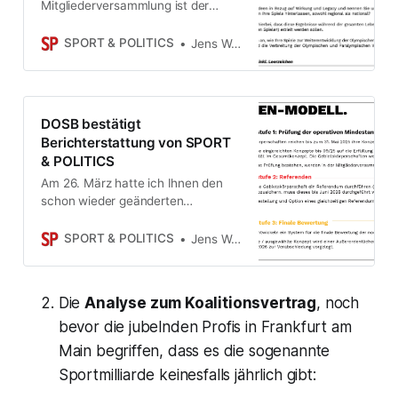
Mitgliederversammlung ist der
Zeitplan der Olympiabewerbung um
ein weiteres Jahr verschoben, mit
SPORT & POLITICS
Jens Weinreich
alarmierender (nicht-öffentlicher)
Begründung. Ab Donnerstag richtet
der DOSB einen Workshop aus.
Was das u.a. mit dem World-
DOSB bestätigt
Games-Desaster zu tun hat?
Berichterstattung von SPORT
Exklusiv für Abonnenten!
& POLITICS
Am 26. März hatte ich Ihnen den
schon wieder geänderten
Zeitrahmen für die sogenannte
deutsche Olympiabewerbung
SPORT & POLITICS
Jens Weinreich
präsentiert – mitsamt eines
internen Schreibens sowie exklusiv
des “Leitfadens” für die
Die
Analyse zum Koalitionsvertrag
, noch
interessierten Städte und Regionen.
Genau das wurde vom DOSB heute
bevor die jubelnden Profis in Frankfurt am
auf einem Videocall bestätigt.
Main begriffen, dass es die sogenannte
Sportmilliarde
keinesfalls jährlich gibt: