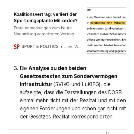
Koalitionsvertrag: verliert der
Sport eingeplante Milliarden?
Erste Anmerkungen zum heute
Nachmittag vorgelegten Vertrag
der neuen Regierungskoalition. Im
Vergleich zum Arbeitspapier, das
SPORT & POLITICS
Jens Weinreich
seit Ende März bekannt ist, gibt es
zwei sehr wichtige Änderungen.
Nicht beide lassen den
Die
Analyse zu den beiden
organisierten Sport jubeln.
Gesetzestexten zum Sondervermögen
Infrastruktur
(SVIKG und LuKIFG), die
aufzeigte, dass die Darstellungen des DOSB
einmal mehr nicht mit der Realität und mit den
eigenen Forderungen und schon gar nicht mit
der Gesetzes-Realität korrespondierten.