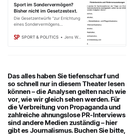
Sport im Sondervermögen?
Bisher nicht im Gesetzestext.
Die Gesetzentwürfe “zur Errichtung
eines Sondervermögens
Infrastruktur und Klimaneutralität”
und “zur Finanzierung von
SPORT & POLITICS
Jens Weinreich
Infrastrukturinvestitionen von
Ländern und Kommunen” liegen
vor. In den Förderbereichen wird
“Sportinfrastruktur” nicht genannt.
Hat der DOSB zu früh gejubelt?
Was bedeutet das?
Das alles haben Sie tiefenscharf und
so schnell nur in diesem Theater lesen
können – die Analysen gelten nach wie
vor, wie wir gleich sehen werden. Für
die Verbreitung von Propaganda und
zahlreiche ahnungslose PR-Interviews
sind andere Medien zuständig – hier
gibt es Journalismus. Buchen Sie bitte,