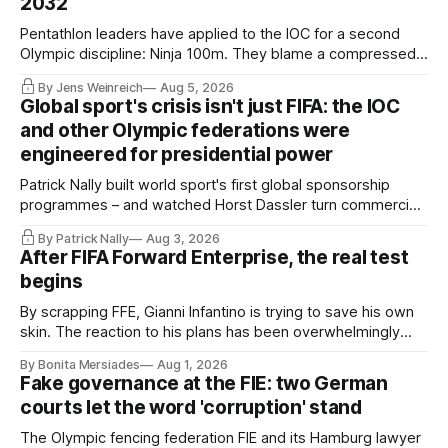
2032
Pentathlon leaders have applied to the IOC for a second
Olympic discipline: Ninja 100m. They blame a compressed
IOC timeline for the speed of the internal decision. Though,
By Jens Weinreich
Aug 5, 2026
Vice President Viacheslav Malishev says the Executive
Global sport's crisis isn't just FIFA: the IOC
Board had been kept in the dark about the IOC’s letter for
and other Olympic federations were
eleven days.
engineered for presidential power
Patrick Nally built world sport's first global sponsorship
programmes – and watched Horst Dassler turn commercial
control into political power. He says the Infantino affair is not
By Patrick Nally
Aug 3, 2026
a FIFA but a system problem; the IOC and most federations
After FIFA Forward Enterprise, the real test
sit inside the same architecture: presidential-style
begins
fiefdoms.
By scrapping FFE, Gianni Infantino is trying to save his own
skin. The reaction to his plans has been overwhelmingly
negative worldwide, and within FIFA itself, a key figure –
By Bonita Mersiades
Aug 1, 2026
COO Kevin Lamour – has spectacularly turned his back on
Fake governance at the FIE: two German
him. Infantino must go, but that alone is not enough.
courts let the word 'corruption' stand
The Olympic fencing federation FIE and its Hamburg lawyer