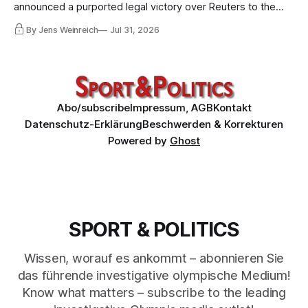
announced a purported legal victory over Reuters to the
world. I obtained both court orders and read them against
By Jens Weinreich
Jul 31, 2026
that propaganda. Very little of what the federation and its
lawyer claim about these decisions survives the
comparison.
Abo/subscribe
Impressum, AGB
Kontakt
Datenschutz-Erklärung
Beschwerden & Korrekturen
Powered by
Ghost
SPORT & POLITICS
Wissen, worauf es ankommt – abonnieren Sie
das führende investigative olympische Medium!
Know what matters – subscribe to the leading