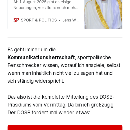
Ab 1. August 2025 gibt es einige
Neuerungen, vor allem: noch mehr
exklusive Inhalte für Abonnenten.
Nur in den nächsten 24 Stunden
SPORT & POLITICS
Jens Weinreich
können Sie das Basispaket
weiterhin zum bisherigen Preis
buchen.
Es geht immer um die
Kommunikationsherrschaft
, sportpolitische
Feinschmecker wissen, worauf ich anspiele, selbst
wenn man inhaltlich nicht viel zu sagen hat und
sich ständig widerspricht.
Das also ist die komplette Mitteilung des DOSB-
Präsidiums vom Vormittag. Da bin ich großzügig.
Der DOSB
fordert
mal wieder etwas: