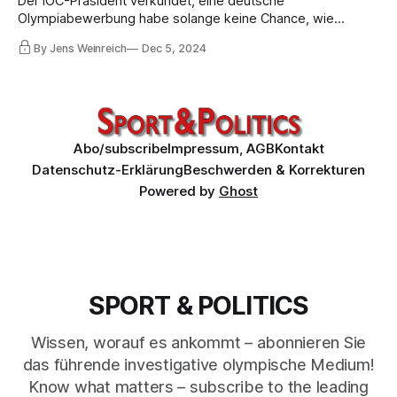
Der IOC-Präsident verkündet, eine deutsche
Olympiabewerbung habe solange keine Chance, wie
Deutschland sich nicht den IOC-Forderungen unterwerfe
By Jens Weinreich
Dec 5, 2024
und den Staatssportlern Wladimir Putins volle
Bewegungsfreiheit garantiere. Der DOSB, eben noch unter
SPD-Kontrolle, hat schon einen CDU-Mann verpflichtet.
Abo/subscribe
Impressum, AGB
Kontakt
Datenschutz-Erklärung
Beschwerden & Korrekturen
Powered by
Ghost
SPORT & POLITICS
Wissen, worauf es ankommt – abonnieren Sie
das führende investigative olympische Medium!
Know what matters – subscribe to the leading