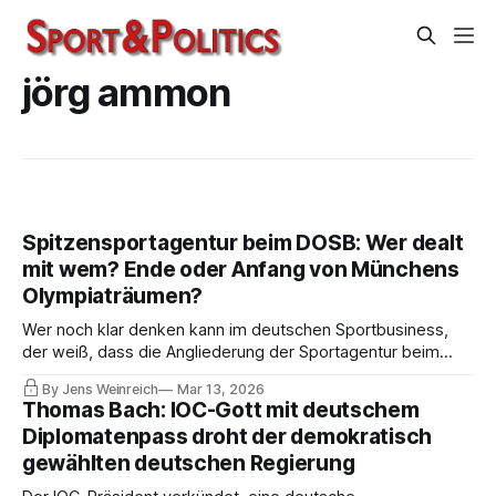
jörg ammon
Spitzensportagentur beim DOSB: Wer dealt
mit wem? Ende oder Anfang von Münchens
Olympiaträumen?
Wer noch klar denken kann im deutschen Sportbusiness,
der weiß, dass die Angliederung der Sportagentur beim
DOSB der Bankrott angeblicher Reformen wäre. Es ist das
By Jens Weinreich
Mar 13, 2026
Top-Thema derzeit. Die Geschichte hat das Zeug,
Thomas Bach: IOC-Gott mit deutschem
Münchens Olympiabewerbung nachhaltig zu beschädigen.
Diplomatenpass droht der demokratisch
Hat Markus Söder sich übernommen?
gewählten deutschen Regierung