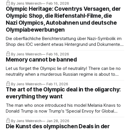
By Jens Weinreich
Feb 16, 2026
basically blackmailed (German) Olympic bidders and how
Olympic Heritage: Coventrys Versagen, der
much money the IOC Group paid for the 1936 Olympic films
Olympic Shop, die Riefenstahl-Filme, die
financed by Joseph Goebbels.
Nazi Olympics, Autobahnen und deutsche
Olympiabewerbungen
Die oberflächliche Berichterstattung über Nazi-Symbolik im
Shop des IOC verdient etwas Hintergrund und Dokumente.
Hier also eine Geschichte darüber, wie das IOC (deutsche)
By Jens Weinreich
Feb 16, 2026
Olympiabewerber erpresst und wie viel Geld der
Memory cannot be banned
Olympiakonzern für die von Goebbels finanzierten Olympia-
Filme 1936 bezahlt hat.
Let us forget the Olympic lie of neutrality! There can be no
neutrality when a murderous Russian regime is about to
destroy another country and threatens World War III. That is
By Jens Weinreich
Feb 11, 2026
why the Ukrainian Vladyslav Heraskevych, like all other
The art of the Olympic deal in the oligarchy:
Ukrainian athletes and Olympians, deserves our full
everything they want
solidarity.
The man who once introduced his model Melania Knavs to
Donald Trump is now Trump's 'Special Envoy for Global
Partnerships' with growing influence in the Olympic world.
By Jens Weinreich
Jan 28, 2026
His current partner holds positions in three Olympic
Die Kunst des olympischen Deals in der
federations, while the mother of his son was deported by