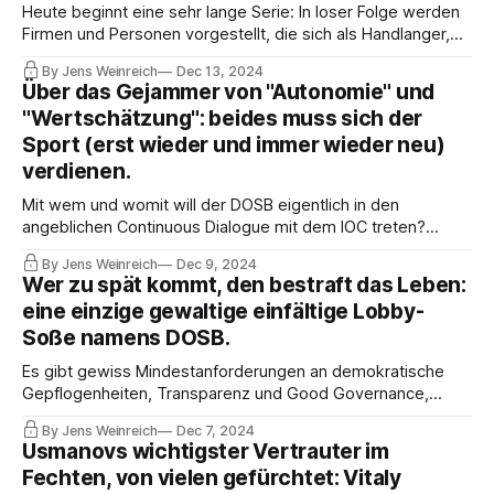
Heute beginnt eine sehr lange Serie: In loser Folge werden
Firmen und Personen vorgestellt, die sich als Handlanger,
Propagandisten und sonstige Helfer von korrupten
By Jens Weinreich
Dec 13, 2024
Sportfunktionären, mafia-ähnlichen Sportorganisationen und
Über das Gejammer von "Autonomie" und
Sport-Schurkenstaaten betätigen – für fürstliche Honorare.
"Wertschätzung": beides muss sich der
Teil 1: BDO.
Sport (erst wieder und immer wieder neu)
verdienen.
Mit wem und womit will der DOSB eigentlich in den
angeblichen Continuous Dialogue mit dem IOC treten?
Spricht Michael Micky Mronz, IOC-Lobbyist und
By Jens Weinreich
Dec 9, 2024
Geschäftemacher, mit sich selbst und erzählt dann der
Wer zu spät kommt, den bestraft das Leben:
deutschen Politik und dem DOSB davon, in aller Autonomie
eine einzige gewaltige einfältige Lobby-
und Wertschätzung? Das sind Kernfragen.
Soße namens DOSB.
Es gibt gewiss Mindestanforderungen an demokratische
Gepflogenheiten, Transparenz und Good Governance,
oder? Insofern war dieser DOSB-Konvent eine weitere
By Jens Weinreich
Dec 7, 2024
schreckliche Offenbarung. So wie deutsche Verbände
Usmanovs wichtigster Vertrauter im
international versagen, so inakzeptabel ist das Verhalten
Fechten, von vielen gefürchtet: Vitaly
ihrer Leader im nationalen Rahmen.