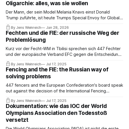
Oligarchie: alles, was sie wollen
ICE.
Der Mann, der sein Model Melania Knavs einst Donald
Trump zuführte, ist heute Trumps Special Envoy for Global
Partnerships mit wachsendem Einfluss in der olympischen
By Jens Weinreich
Jan 28, 2026
Welt. Seine aktuelle Partnerin hat Funktionen in drei Sport-
Fechten und die FIE: der russische Weg der
Weltverbänden, während die Mutter seines Sohnes von ICE
Problemlösung
deportiert wurde.
Kurz vor der Fecht-WM in Tbilisi sprechen sich 447 Fechter
und der europäische Verband EFC gegen die Entscheidung
des Weltverbandes FIE aus, russische Fechter und Teams
By Jens Weinreich
Jul 17, 2025
als "neutrale Sportler" zuzulassen. Zugleich festigen
Fencing and the FIE: the Russian way of
Usmanows Vasallen um Vitaly Logvin die Macht mit einem
solving problems
dubiosen Kongress.
447 fencers and the European Confederation's board speak
out against the decision of the International Fencing
Federation to allow Russian fencers and teams to compete
By Jens Weinreich
Jul 17, 2025
as ‘neutral athletes.’ At the same time, Usmanov's vassals
Dokumentation: wie das IOC der World
around Vitaly Logvin consolidate their power with a dubious
Olympians Association den Todesstoß
congress.
versetzt
Die World Olympians Association (WOA) ist nicht die erste