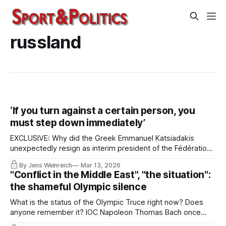
russland
‘If you turn against a certain person, you
must step down immediately’
EXCLUSIVE: Why did the Greek Emmanuel Katsiadakis
unexpectedly resign as interim president of the Fédération
Internationale d'Escrime (FIE) in April 2025? Read the answer
By Jens Weinreich
Mar 13, 2026
here: because he refused to send a letter to US President
"Conflict in the Middle East", "the situation":
Trump asking for the sanctions against Alisher Usmanov to
the shameful Olympic silence
be lifted.
What is the status of the Olympic Truce right now? Does
anyone remember it? IOC Napoleon Thomas Bach once
wanted to unite divided Korea at the Winter Games and