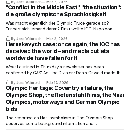
By Jens Weinreich
Mar 2, 2026
dreamed of winning the Nobel Peace Prize. His chosen
"Conflict in the Middle East", "the situation":
successor, Kirsty Coventry, remains silent in these days of
die große olympische Sprachlosigkeit
war, of course.
Was macht eigentlich der Olympic Truce gerade so?
Erinnert sich jemand daran? Einst wollte IOC-Napoleon
Thomas Bach bei Winterspielen das geteilte Korea vereinen
By Jens Weinreich
Mar 2, 2026
und träumte vom Friedensnobelpreis. Die von ihm
Heraskevych case: once again, the IOC has
auserwählte Nachfolgerin Kirsty Coventry bleibt in diesen
deceived the world – and media outlets
Kriegs-Tagen stumm, natürlich.
worldwide have fallen for it
What I outlined in Thursday's newsletter has been
confirmed by CAS' Ad Hoc Division: Denis Oswald made the
decision on Wednesday on behalf of the IOC Disciplinary
By Jens Weinreich
Feb 17, 2026
Commission. The IBSF jury was instructed to act in
Olympic Heritage: Coventry's failure, the
accordance with IOC guidelines. The next day, the IOC
Olympic Shop, the Riefenstahl films, the Nazi
pulled off its deception again.
Olympics, motorways and German Olympic
bids
The reporting on Nazi symbolism in The Olympic Shop
deserves some background information and
documentation. So here is a story about how the IOC