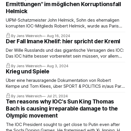
Ermittlungen" im möglichen Korruptionsfall
Helmick
UIPM-Schatzmeister John Helmick, Sohn des ehemaligen
korrupten IOC-Mitglieds Robert Helmick, wurde aus Paris
nach Hause geschickt. Er soll Handel mit Akkreditierungen
By Jens Weinreich
Aug 16, 2024
betrieben haben. Die UIPM weigert sich, Fragen zum Fall zu
Der Fall Imane Khelif: hier spricht der Kreml
beantworten. IOC, Polizei und OCOG schweigen sich
ebenfalls aus.
Der Wille Russlands und das gigantische Versagen des IOC:
Das IOC hätte besser vorbereitet sein müssen, vor allem
um die betroffenen Athleten zu schützen und die Integrität
By Jens Weinreich
Aug 3, 2024
der olympischen Wettbewerbe zu gewährleisten. Das ist
Krieg und Spiele
nicht geschehen. Die Opfer sind, wie immer, die Sportler.
Über eine herausragende Dokumentation von Robert
Kempe und Tom Klees, über SPORT & POLITICS in/aus Paris
– und sonst noch ein paar Themen und Texte, die Sie nicht
By Jens Weinreich
Jul 21, 2024
verpassen sollten.
Ten reasons why IOC's Sun King Thomas
Bach is causing irreparable damage to the
Olympic movement
The IOC President sought to get close to Putin even after
the Sochi Doping Games. He fraternised with Xi Jinping. He