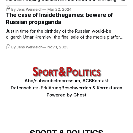
politicised the 2018 Games in South Korea, driven by the
By Jens Weinreich
Mar 22, 2024
dream of the Nobel Peace Prize. All a miserable failure that
The case of Insidethegames: beware of
dragged the Games deeper into a political quagmire. A
Russian propaganda
commentary.
Just in time for the birthday of the Russian would-be
oligarch Umar Kremlev, the final sale of the media platform
Insidethegames was announced. The new owners, who
By Jens Weinreich
Nov 1, 2023
operate through a strange corporate construct, are old
acquaintances and associates of Kremlin-affiliated Kremlev.
Abo/subscribe
Impressum, AGB
Kontakt
Datenschutz-Erklärung
Beschwerden & Korrekturen
Powered by
Ghost