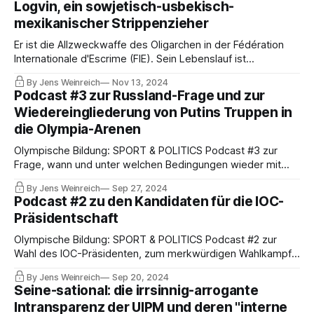
Logvin, ein sowjetisch-usbekisch-
mexikanischer Strippenzieher
Er ist die Allzweckwaffe des Oligarchen in der Fédération
Internationale d'Escrime (FIE). Sein Lebenslauf ist
mindestens so interessant und umstritten wie sein Ruf.
By Jens Weinreich
Nov 13, 2024
Lernen Sie also Vitaly Logvin Grechuhin kennen, unmittelbar
Podcast #3 zur Russland-Frage und zur
vor dem Wahlkongress der FIE in seiner und Usmanovs
Wiedereingliederung von Putins Truppen in
Heimatstadt Taschkent.
die Olympia-Arenen
Olympische Bildung: SPORT & POLITICS Podcast #3 zur
Frage, wann und unter welchen Bedingungen wieder mit
Russland bei den Olympischen Spielen zu rechnen ist.
By Jens Weinreich
Sep 27, 2024
Gesprächspartner: Robert Kempe (freier Journalist,
Podcast #2 zu den Kandidaten für die IOC-
ARD/WDR) sowie Olympiasieger Jens Steinigen (Athletes
Präsidentschaft
for Ukraine). 102 Minuten.
Olympische Bildung: SPORT & POLITICS Podcast #2 zur
Wahl des IOC-Präsidenten, zum merkwürdigen Wahlkampf,
den bizarren Regeln und ersten Einschätzungen der sieben
By Jens Weinreich
Sep 20, 2024
Kandidaten. Gäste: Craig Lord (State of Swimming, The
Seine-sational: die irrsinnig-arrogante
Times), Sebastián Fest (El Mundo), Graham Dunbar (AP).
Intransparenz der UIPM und deren "interne
148 Minuten. Viel Vergnügen!