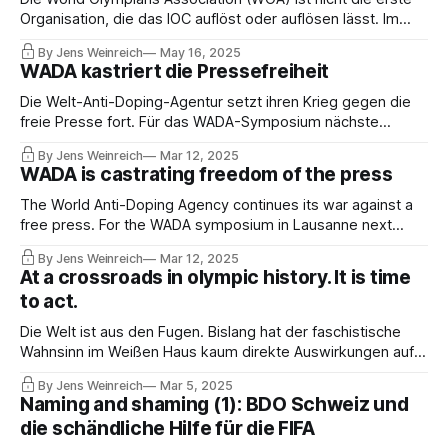
Organisation, die das IOC auflöst oder auflösen lässt. Im
Herbst 2022 wurde die wichtigere GAISF gekillt – die Spuren
By Jens Weinreich
May 16, 2025
führten ins IOC-Hauptquartier. Der Fall WOA lässt sich viel
WADA kastriert die Pressefreiheit
besser dokumentieren. Lesen Sie die wichtigsten
Briefwechsel!
Die Welt-Anti-Doping-Agentur setzt ihren Krieg gegen die
freie Presse fort. Für das WADA-Symposium nächste
Woche in Lausanne werden (den wenigen) Journalisten
By Jens Weinreich
Mar 12, 2025
strenge Grenzen gesetzt. So sollen u.a. Social-Media-
WADA is castrating freedom of the press
Posts, die den WADA-Heiligen missfallen, mit Entzug der
Akkreditierung bestraft werden.
The World Anti-Doping Agency continues its war against a
free press. For the WADA symposium in Lausanne next
week, strict limits are being set for the (few) journalists.
By Jens Weinreich
Mar 12, 2025
Among other things, social media posts that displease the
At a crossroads in olympic history. It is time
WADA saints will be punished with the withdrawal of
to act.
accreditation.
Die Welt ist aus den Fugen. Bislang hat der faschistische
Wahnsinn im Weißen Haus kaum direkte Auswirkungen auf
das olympische System. Aber machen wir uns nichts vor:
By Jens Weinreich
Mar 5, 2025
Was Despoten, Milliardäre, Kriegstreiber und Nazis treiben,
Naming and shaming (1): BDO Schweiz und
wird auch den organisierten olympischen Sport nachhaltig
die schändliche Hilfe für die FIFA
prägen.