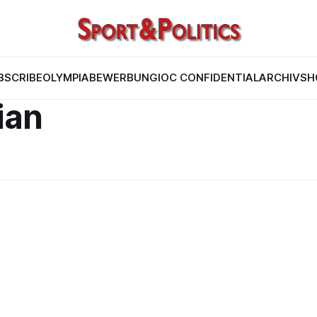
BSCRIBE
OLYMPIABEWERBUNG
IOC CONFIDENTIAL
ARCHIV
SH
rian