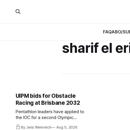
FAQ
ABO/SU
sharif el e
UIPM bids for Obstacle
Racing at Brisbane 2032
Pentathlon leaders have applied to
the IOC for a second Olympic
discipline: Ninja 100m. They blame a
By Jens Weinreich
Aug 5, 2026
compressed IOC timeline for the