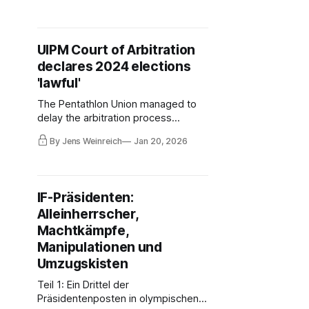
speed of the internal decision.
Though, Vice President Viacheslav
Malishev says the Executive Board
UIPM Court of Arbitration
had been kept in the dark about the
declares 2024 elections
IOC’s letter for eleven days.
'lawful'
The Pentathlon Union managed to
delay the arbitration process
indefinitely, the appeal lodged by
By Jens Weinreich
Jan 20, 2026
Sharif El Erian was now dismissed.
The Egyptian had a majority of 51:50
in the second round of voting at the
2024 congress in Riyadh, but the
IF-Präsidenten:
highly controversial American Robert
Alleinherrscher,
Stull became president.
Machtkämpfe,
Manipulationen und
Umzugskisten
Teil 1: Ein Drittel der
Präsidentenposten in olympischen