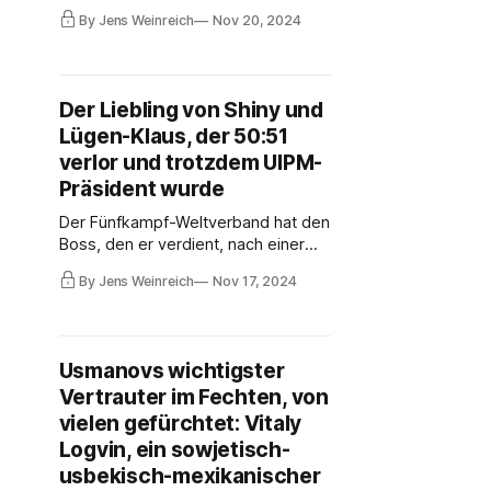
Sommersportverbänden wird bis
By Jens Weinreich
Nov 20, 2024
Dezember neu besetzt sein.
Männersache: Zwei Fake
Präsidenten, fünf Titelverteidiger,
drei neue Bosse und die große
Der Liebling von Shiny und
Frage, ob der in drei Dutzend
Lügen-Klaus, der 50:51
Nationen sanktionierte Alisher
Usmanov wieder die FIE führt.
verlor und trotzdem UIPM-
Präsident wurde
Der Fünfkampf-Weltverband hat den
Boss, den er verdient, nach einer
lustigen Wahl, die perfekt zur
By Jens Weinreich
Nov 17, 2024
Location Riadh passt: Der US-
Amerikaner Robert Stull, bislang
durch zweifelhaftes
Geschäftsgebaren bekannt, wurde
Usmanovs wichtigster
mit Unterstützung von
Vertrauter im Fechten, von
Generalsekretärin Shiny Fang und
Klaus Schormann neuer Präsident.
vielen gefürchtet: Vitaly
Logvin, ein sowjetisch-
usbekisch-mexikanischer