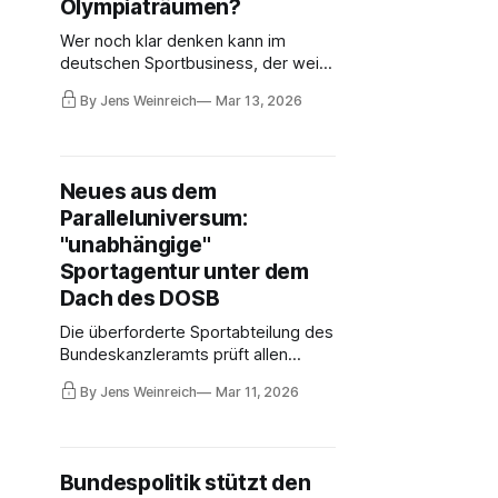
Olympiaträumen?
Wer noch klar denken kann im
deutschen Sportbusiness, der weiß,
dass die Angliederung der
By Jens Weinreich
Mar 13, 2026
Sportagentur beim DOSB der
Bankrott angeblicher Reformen
wäre. Es ist das Top-Thema
derzeit. Die Geschichte hat das
Neues aus dem
Zeug, Münchens
Paralleluniversum:
Olympiabewerbung nachhaltig zu
beschädigen. Hat Markus Söder sich
"unabhängige"
übernommen?
Sportagentur unter dem
Dach des DOSB
Die überforderte Sportabteilung des
Bundeskanzleramts prüft allen
Ernstes, die irgendwann zu
By Jens Weinreich
Mar 11, 2026
gründende Spitzensportagentur
unter dem Dach des DOSB zu
verankern. Eine Option, die alles
bislang Debattierte ad absurdum
Bundespolitik stützt den
führt. Da haben viele Funktionäre