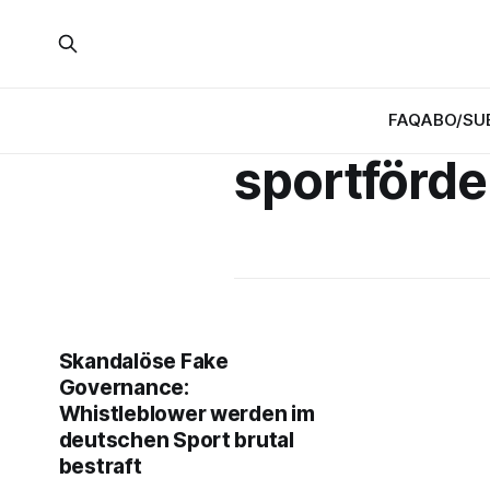
FAQ
ABO/SU
sportförd
Skandalöse Fake
Governance:
Whistleblower werden im
deutschen Sport brutal
bestraft