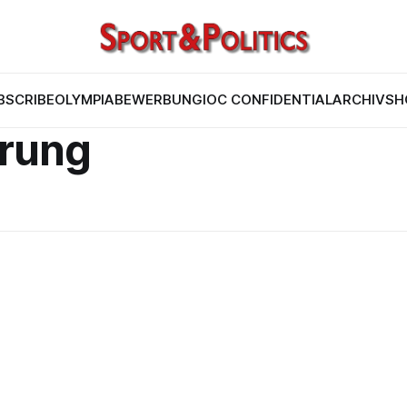
BSCRIBE
OLYMPIABEWERBUNG
IOC CONFIDENTIAL
ARCHIV
SH
erung