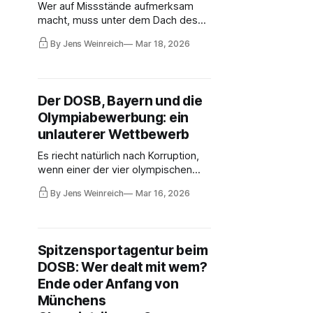
Wer auf Missstände aufmerksam
macht, muss unter dem Dach des
DOSB, der verlogen eine falsch
By Jens Weinreich
Mar 18, 2026
verstandene "Verbandsautonomie"
anbetet, mit Suspendierung
rechnen. Das gilt besonders für
Sportler. Nach der DESG hat nun
Der DOSB, Bayern und die
auch der Deutsche Alpenverein
Olympiabewerbung: ein
gehandelt – und drei Whistleblower
suspendiert.
unlauterer Wettbewerb
Es riecht natürlich nach Korruption,
wenn einer der vier olympischen
Bittsteller (Bayern/München) mitten
By Jens Weinreich
Mar 16, 2026
in einem (regellosen) nationalen
Wettbewerb heimlich dafür kämpft,
dass dem ausschreibenden
Monopolisten (DOSB) durch eine
Spitzensportagentur beim
einschneidende Gesetzesänderung
DOSB: Wer dealt mit wem?
ein gewaltiger Vorteil verschafft
wird.
Ende oder Anfang von
Münchens