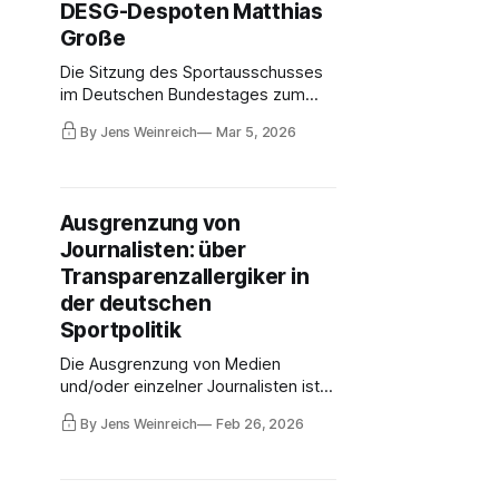
DESG-Despoten Matthias
und Politiker schlichtweg lange Zeit
gelogen.
Große
Die Sitzung des Sportausschusses
im Deutschen Bundestages zum
Thema DESG, unter Ausschluss der
By Jens Weinreich
Mar 5, 2026
Öffentlichkeit, offenbarte erneut die
Grundprobleme deutscher
Sportpolitik: Lobby-Dominanz,
fehlende Kontrollmechanismen,
Ausgrenzung von
rudimentäres Problembewusstsein.
Journalisten: über
Über eine undemokratisch-
intransparente Melange.
Transparenzallergiker in
der deutschen
Sportpolitik
Die Ausgrenzung von Medien
und/oder einzelner Journalisten ist in
der deutschen Sportpolitik an der
By Jens Weinreich
Feb 26, 2026
Tagesordnung. Die dysfunktionale
DESG ist keine Ausnahme, sondern
die Regel. Der DOSB macht das
ebenso. Im Sportausschuss des