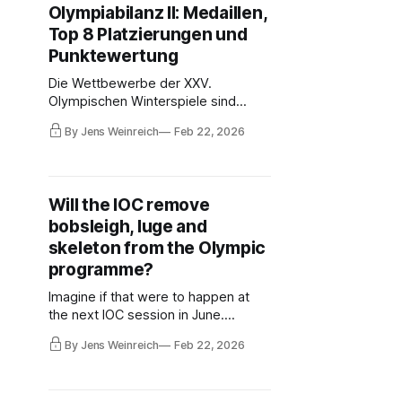
Olympiabilanz II: Medaillen,
Bundestages wird Brisantes meist in
Top 8 Platzierungen und
geschlossener Sitzung verhandelt.
Punktewertung
Die Wettbewerbe der XXV.
Olympischen Winterspiele sind
beendet. Zeit für weitere Analysen.
By Jens Weinreich
Feb 22, 2026
U. a.: Stimmt es, dass Deutschland
besonders oft knapp an Medaillen
scheiterte, wie der DOSB
behauptet? Wie ordnet sich das
Will the IOC remove
Abschneiden in die Geschichte der
bobsleigh, luge and
Winterspiele seit der Deutschen
Einheit ein?
skeleton from the Olympic
programme?
Imagine if that were to happen at
the next IOC session in June.
Rumors to that effect are currently
By Jens Weinreich
Feb 22, 2026
circulating within the Olympic family.
In one fell swoop, Germany would
lose 73 percent of all Olympic