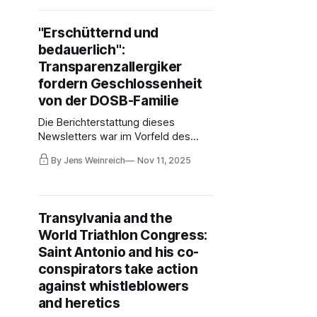
Sportler, und erringt mit einem
Bruchteil deutscher staatlicher Mittel
"Erschütternd und
bei Winter- und Sommerspielen fast
bedauerlich":
so viele Medaillen wie "Team D".
Transparenzallergiker
fordern Geschlossenheit
von der DOSB-Familie
Die Berichterstattung dieses
Newsletters war im Vorfeld des
Olympia-Bürgerentscheids in
By Jens Weinreich
Nov 11, 2025
München Thema in zahlreichen
Medien. Nun rufen zwei Funktionäre,
Andreas Michelmann und Jörg
Brokamp, ihre Kollegen im DOSB-
Transylvania and the
Kosmos auf, keine Interna
World Triathlon Congress:
preiszugeben – diese Interna gibt es
hier wieder exklusiv.
Saint Antonio and his co-
conspirators take action
against whistleblowers
and heretics