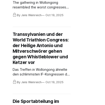
The gathering in Wollongong
resembled the worst congresses
we have seen in recent decades in
By Jens Weinreich
Oct 19, 2025
terms of serious corruption cases
(FIFA, FIVB, IWF et al). Investigation
attempts were rigorously
suppressed. Only SIX national
Transsylvanien und der
federations worldwide are on the
World Triathlon Congress:
side of those seeking clarification.
der Heilige Antonio und
Mitverschwörer gehen
gegen Whistleblower und
Ketzer vor
Das Treffen in Wollongong ähnelte
den schlimmsten IF-Kongressen der
Vergangenheit, bei denen es um
By Jens Weinreich
Oct 19, 2025
schwere Korruptionsfälle ging (FIFA,
FIVB, IWF et al). Whistleblower
sollen bestraft werden. Nur SECHS
Nationalverbände forderten
Die Sportabteilung im
Aufklärung – die Deutsche Triathlon