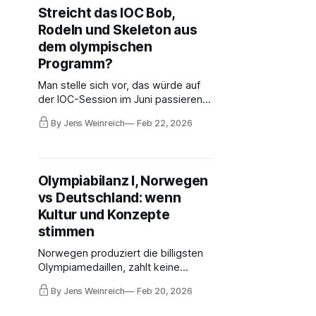
winter sports medals, for which
Streicht das IOC Bob,
hundreds of millions of euros are
Rodeln und Skeleton aus
paid. A catastrophe.
dem olympischen
Programm?
Man stelle sich vor, das würde auf
der IOC-Session im Juni passieren.
Die Gerüchte dazu gehen heute
By Jens Weinreich
Feb 22, 2026
herum in der olympischen Familie.
Auf einen Schlag würde Deutschland
73 Prozent aller olympischen
Wintersport-Medaillen verlieren, für
Olympiabilanz I, Norwegen
die Hunderte Millionen Euro bezahlt
vs Deutschland: wenn
werden. Eine Katastrophe.
Kultur und Konzepte
stimmen
Norwegen produziert die billigsten
Olympiamedaillen, zahlt keine
Medaillenprämien, vergibt
By Jens Weinreich
Feb 20, 2026
Stipendien, die geringer sind als
vergleichbare Einnahmen deutscher