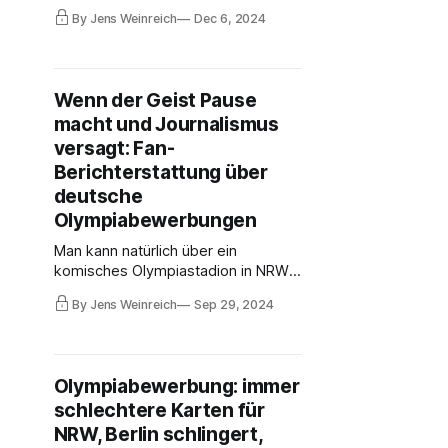
Olympiaträumer, die nicht mal die
By Jens Weinreich
Dec 6, 2024
University Games 2025 ohne
Rettungsmaßnahmen des Bundes
und des Landes Berlin zustande
bringen. Sie tricksen und täuschen
Wenn der Geist Pause
und wollen auf vielfältige Weise den
macht und Journalismus
DOSB dominieren und
Olympiabewerbungsregion werden.
versagt: Fan-
Berichterstattung über
deutsche
Olympiabewerbungen
Man kann natürlich über ein
komisches Olympiastadion in NRW
und über eine Olympiabewerbung
By Jens Weinreich
Sep 29, 2024
"berichten", ohne einzuordnen, dass
NRW sich gewaltig mit der
Universiade blamiert, eine weitere
sportpolitische Posse. Das ist dann
Olympiabewerbung: immer
aber kein aufklärender Journalismus,
schlechtere Karten für
wie vieles nicht in diesen Monaten …
NRW, Berlin schlingert,