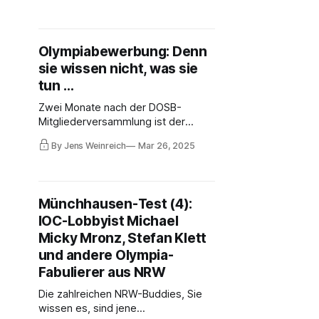
Bundesinnenministeriums geführt.
Anmerkungen zum Entwurf und den
Millionengräbern Universiade und
Olympiabewerbung: Denn
World Games, wo erneut die
sie wissen nicht, was sie
Steuerzahler für die Unfähigkeit der
Funktionäre aufkommen.
tun …
Zwei Monate nach der DOSB-
Mitgliederversammlung ist der
Zeitplan der Olympiabewerbung um
By Jens Weinreich
Mar 26, 2025
ein weiteres Jahr verschoben, mit
alarmierender (nicht-öffentlicher)
Begründung. Ab Donnerstag richtet
der DOSB einen Workshop aus. Was
Münchhausen-Test (4):
das u.a. mit dem World-Games-
IOC-Lobbyist Michael
Desaster zu tun hat? Exklusiv für
Abonnenten!
Micky Mronz, Stefan Klett
und andere Olympia-
Fabulierer aus NRW
Die zahlreichen NRW-Buddies, Sie
wissen es, sind jene