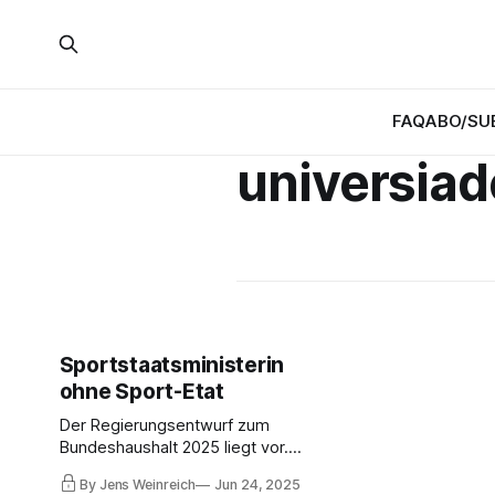
FAQ
ABO/SU
universia
Sportstaatsministerin
ohne Sport-Etat
Der Regierungsentwurf zum
Bundeshaushalt 2025 liegt vor.
Surprise, surprise: Der Sport wird
By Jens Weinreich
Jun 24, 2025
weiter im Etat des