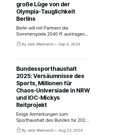
große Lüge von der
zu stellen, gibt es ab sofort
Faktenchecks: kurz und schmerzlos.
Olympia-Tauglichkeit
Berlins
Berlin will mit Partnern die
Sommerspiele 2040 ff. austragen
und wähnt sich als Olympiazentrum.
By Jens Weinreich
Sep 4, 2024
Berlin habe fast alle Sportstätten,
behaupten Politiker. Dabei listet der
DOSB nur 12 geeignete Locations in
Berlin auf - und selbst das ist
Bundessporthaushalt
übertrieben. Olympiatauglich ist
2025: Versäumnisse des
nicht mal die Hälfte.
Sports, Millionen für
Chaos-Universiade in NRW
und IOC-Mickys
Reitprojekt
Einige Anmerkungen zum
Sporthaushalt des Bundes für 2025,
der nun steht. Wie sang einst Pippi
By Jens Weinreich
Aug 23, 2024
Langstrumpf? "2 x 3 macht 4,