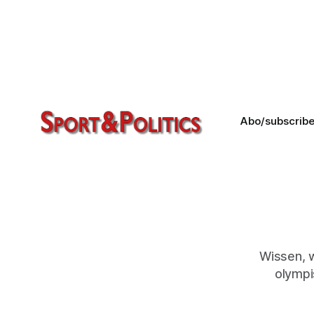
Widdewiddewitt und drei macht
Neune! Wir machen uns die Welt,
Widdewidde wie sie uns gefällt …"
Abo/subscrib
Wissen, 
olympi