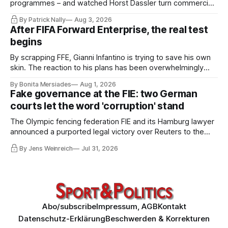
programmes – and watched Horst Dassler turn commercial
control into political power. He says the Infantino affair is not
By Patrick Nally
Aug 3, 2026
a FIFA but a system problem; the IOC and most federations
After FIFA Forward Enterprise, the real test
sit inside the same architecture: presidential-style
begins
fiefdoms.
By scrapping FFE, Gianni Infantino is trying to save his own
skin. The reaction to his plans has been overwhelmingly
negative worldwide, and within FIFA itself, a key figure –
By Bonita Mersiades
Aug 1, 2026
COO Kevin Lamour – has spectacularly turned his back on
Fake governance at the FIE: two German
him. Infantino must go, but that alone is not enough.
courts let the word 'corruption' stand
The Olympic fencing federation FIE and its Hamburg lawyer
announced a purported legal victory over Reuters to the
world. I obtained both court orders and read them against
By Jens Weinreich
Jul 31, 2026
that propaganda. Very little of what the federation and its
lawyer claim about these decisions survives the
comparison.
Abo/subscribe
Impressum, AGB
Kontakt
Datenschutz-Erklärung
Beschwerden & Korrekturen