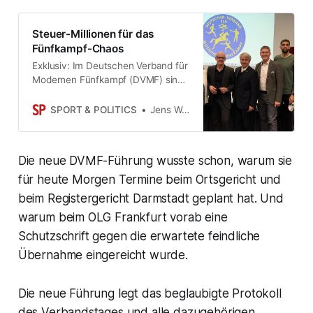
Fünfkampf noch als gesichert
angesehen werden kann”.
Steuer-Millionen für das
Sportmaßnahmen werden derzeit
Fünfkampf-Chaos
nicht finanziert. Personalkosten
Exklusiv: Im Deutschen Verband für
werden nur teilweise bezahlt –
Modernen Fünfkampf (DVMF) sind
noch.
zwei Verbandstage angesetzt –
einer vom Präsidenten, einer vom
SPORT & POLITICS
Jens Weinreich
Vizepräsidenten. Bundesmittel
wurden eingefroren. Die
Geschäftsstelle ist quasi unbesetzt.
Die neue DVMF-Führung wusste schon, warum sie
Gerichte und Anwälte haben das
Wort. Versuch einer Aufarbeitung,
für heute Morgen Termine beim Ortsgericht und
mit Dokumenten…
beim Registergericht Darmstadt geplant hat. Und
warum beim OLG Frankfurt vorab eine
Schutzschrift gegen die erwartete feindliche
Übernahme eingereicht wurde.
Die neue Führung legt das beglaubigte Protokoll
des Verbandstages und alle dazugehörigen