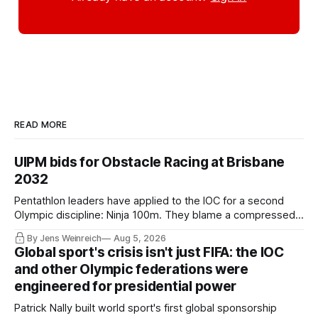
READ MORE
UIPM bids for Obstacle Racing at Brisbane
2032
Pentathlon leaders have applied to the IOC for a second
Olympic discipline: Ninja 100m. They blame a compressed
IOC timeline for the speed of the internal decision. Though,
By Jens Weinreich
Aug 5, 2026
Vice President Viacheslav Malishev says the Executive
Global sport's crisis isn't just FIFA: the IOC
Board had been kept in the dark about the IOC’s letter for
and other Olympic federations were
eleven days.
engineered for presidential power
Patrick Nally built world sport's first global sponsorship