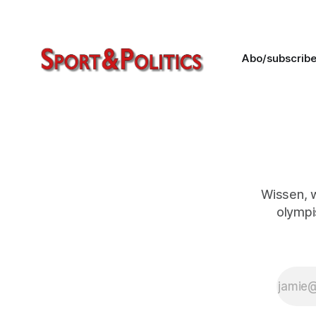
Generalsekretärin Shiny Fang und
Klaus Schormann neuer Präsident.
Abo/subscrib
Wissen, 
olympi