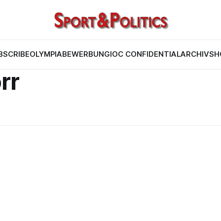
BSCRIBE
OLYMPIABEWERBUNG
IOC CONFIDENTIAL
ARCHIV
SH
rr