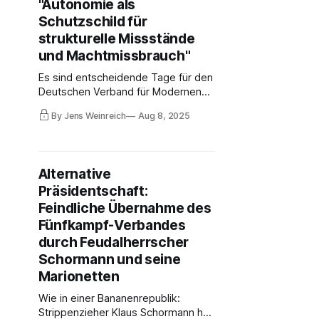
"Autonomie als
Schutzschild für
strukturelle Missstände
und Machtmissbrauch"
Es sind entscheidende Tage für den
Deutschen Verband für Modernen
Fünfkampf (DVMF). Neuwahlen,
By Jens Weinreich
Aug 8, 2025
Auflösung, Neugründung/en – alles
ist möglich. Ein erster
Gerichtsentscheid lässt die
Verschwörer um Jan Veder und
Alternative
Klaus Schormann alt aussehen. Im
Präsidentschaft:
Chaos sind einzig und allein Sportler
die Verlierer.
Feindliche Übernahme des
Fünfkampf-Verbandes
durch Feudalherrscher
Schormann und seine
Marionetten
Wie in einer Bananenrepublik:
Strippenzieher Klaus Schormann hat