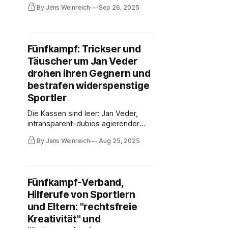
Schlüsselhoheit zur Geschäftsstelle
By Jens Weinreich
Sep 26, 2025
in Darmstadt haben nach wie vor
Altmeister Klaus Schormann und
sein ehemaliger Zögling Jan
Godfried Veder, der nun offenbar
Fünfkampf: Trickser und
Unterlagen vernichtet, etwa Email-
Täuscher um Jan Veder
Verkehr mit öffentlichen
Geldgebern.
drohen ihren Gegnern und
bestrafen widerspenstige
Sportler
Die Kassen sind leer: Jan Veder,
intransparent-dubios agierender
Möchtegern-Präsident des DVMF,
By Jens Weinreich
Aug 25, 2025
verlangt nun von seinen Gegnern
Schadenersatz. Dabei hatte Veder
auf Verbandskosten juristische
Fehden begonnen. Wird es Klaus
Fünfkampf-Verband,
Schormann zu heikel? Hamburgs LV
Hilferufe von Sportlern
fordert, Schormanns Ehrentitel
abzuerkennen.
und Eltern: "rechtsfreie
Kreativität" und