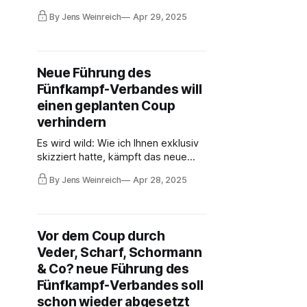
es geschafft, seinen Günstling Jan
By Jens Weinreich
Apr 29, 2025
Veder auf einem alternativen
Verbandstag als Parallel-
Präsidenten des Fünfkampf-
Verbandes zu installieren. Dem BMI
Neue Führung des
bleibt nun nichts, als die
Fünfkampf-Verbandes will
Sportförderung für den Verband
vollständig einzufrieren.
einen geplanten Coup
verhindern
Es wird wild: Wie ich Ihnen exklusiv
skizziert hatte, kämpft das neue
DVMF-Präsidium gegen den
By Jens Weinreich
Apr 28, 2025
Umsturzversuch auf einem
alternativen Verbandstag, der von
Jan Veder – Günstling der
ehemaligen Präsidenten Schormann,
Vor dem Coup durch
Scharf, Kleidon – unrechtmäßig für
Veder, Scharf, Schormann
heute Abend einberufen wurde. Die
Dokumente ...
& Co? neue Führung des
Fünfkampf-Verbandes soll
schon wieder abgesetzt