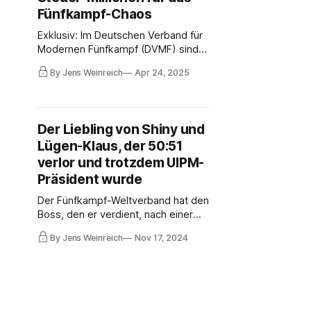
Sportmaßnahmen werden derzeit
Fünfkampf-Chaos
nicht finanziert. Personalkosten
werden nur teilweise bezahlt – noch.
Exklusiv: Im Deutschen Verband für
Modernen Fünfkampf (DVMF) sind
zwei Verbandstage angesetzt –
By Jens Weinreich
Apr 24, 2025
einer vom Präsidenten, einer vom
Vizepräsidenten. Bundesmittel
wurden eingefroren. Die
Geschäftsstelle ist quasi unbesetzt.
Der Liebling von Shiny und
Gerichte und Anwälte haben das
Lügen-Klaus, der 50:51
Wort. Versuch einer Aufarbeitung,
mit Dokumenten…
verlor und trotzdem UIPM-
Präsident wurde
Der Fünfkampf-Weltverband hat den
Boss, den er verdient, nach einer
lustigen Wahl, die perfekt zur
By Jens Weinreich
Nov 17, 2024
Location Riadh passt: Der US-
Amerikaner Robert Stull, bislang
durch zweifelhaftes
Geschäftsgebaren bekannt, wurde
mit Unterstützung von