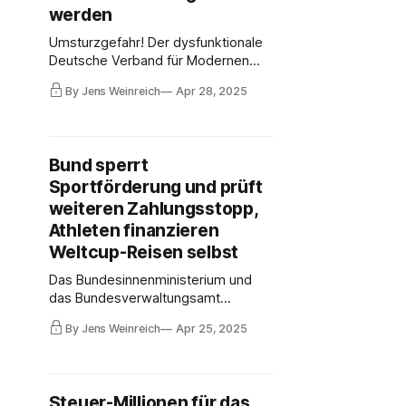
werden
Umsturzgefahr! Der dysfunktionale
Deutsche Verband für Modernen
Fünfkampf (DVMF) kämpft weiter
By Jens Weinreich
Apr 28, 2025
ums Überleben. Am Samstag hat die
Mehrheit des Verbandes die neue
Crew um Präsidentin Barbara
Oettinger gewählt, die heute
Bund sperrt
versucht, die Übernahme durch
Sportförderung und prüft
einen alternativen Verbandstag zu
verhindern.
weiteren Zahlungsstopp,
Athleten finanzieren
Weltcup-Reisen selbst
Das Bundesinnenministerium und
das Bundesverwaltungsamt
bezweifeln, ob "die
By Jens Weinreich
Apr 25, 2025
ordnungsgemäße Geschäftsführung
des Deutschen Verbandes für
Modernen Fünfkampf noch als
gesichert angesehen werden kann".
Steuer-Millionen für das