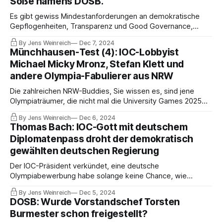
Soße namens DOSB.
Es gibt gewiss Mindestanforderungen an demokratische
Gepflogenheiten, Transparenz und Good Governance,
oder? Insofern war dieser DOSB-Konvent eine weitere
By Jens Weinreich
Dec 7, 2024
schreckliche Offenbarung. So wie deutsche Verbände
Münchhausen-Test (4): IOC-Lobbyist
international versagen, so inakzeptabel ist das Verhalten
Michael Micky Mronz, Stefan Klett und
ihrer Leader im nationalen Rahmen.
andere Olympia-Fabulierer aus NRW
Die zahlreichen NRW-Buddies, Sie wissen es, sind jene
Olympiaträumer, die nicht mal die University Games 2025
ohne Rettungsmaßnahmen des Bundes und des Landes
By Jens Weinreich
Dec 6, 2024
Berlin zustande bringen. Sie tricksen und täuschen und
Thomas Bach: IOC-Gott mit deutschem
wollen auf vielfältige Weise den DOSB dominieren und
Diplomatenpass droht der demokratisch
Olympiabewerbungsregion werden.
gewählten deutschen Regierung
Der IOC-Präsident verkündet, eine deutsche
Olympiabewerbung habe solange keine Chance, wie
Deutschland sich nicht den IOC-Forderungen unterwerfe
By Jens Weinreich
Dec 5, 2024
und den Staatssportlern Wladimir Putins volle
DOSB: Wurde Vorstandschef Torsten
Bewegungsfreiheit garantiere. Der DOSB, eben noch unter
Burmester schon freigestellt?
SPD-Kontrolle, hat schon einen CDU-Mann verpflichtet.