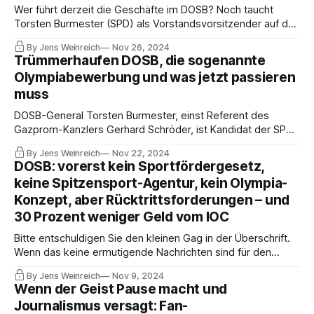
Wer führt derzeit die Geschäfte im DOSB? Noch taucht
Torsten Burmester (SPD) als Vorstandsvorsitzender auf der
Webseite auf. In Landessportbünden und Fachverbänden
By Jens Weinreich
Nov 26, 2024
aber war ein Top-Diskussionsthema des Tages, ob es eine
Trümmerhaufen DOSB, die sogenannte
Information des Präsidium an den Vorstand zu seiner
Olympiabewerbung und was jetzt passieren
Freistellung gab.
muss
DOSB-General Torsten Burmester, einst Referent des
Gazprom-Kanzlers Gerhard Schröder, ist Kandidat der SPD
für die Oberbürgermeister-Wahl in Köln. Der DOSB reagiert
By Jens Weinreich
Nov 22, 2024
mit einer schnippischen Erklärung: Der Posten wird neu
DOSB: vorerst kein Sportfördergesetz,
besetzt. Auch Präsident Thomas Weikert wird sich kaum im
keine Spitzensport-Agentur, kein Olympia-
Amt halten können.
Konzept, aber Rücktrittsforderungen – und
30 Prozent weniger Geld vom IOC
Bitte entschuldigen Sie den kleinen Gag in der Überschrift.
Wenn das keine ermutigende Nachrichten sind für den
deutschen Verbandssport! Panik-Attacken in der DOSB-
By Jens Weinreich
Nov 9, 2024
Zentrale? Ich habe Ihnen den aktuellen Stand kurz
Wenn der Geist Pause macht und
zusammengefasst, weil Sie in diesem Theater stets
Journalismus versagt: Fan-
exklusiv informiert sein sollen.