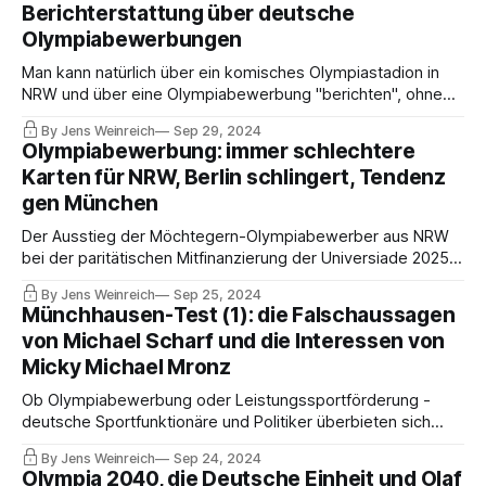
Berichterstattung über deutsche
Olympiabewerbungen
Man kann natürlich über ein komisches Olympiastadion in
NRW und über eine Olympiabewerbung "berichten", ohne
einzuordnen, dass NRW sich gewaltig mit der Universiade
By Jens Weinreich
Sep 29, 2024
blamiert, eine weitere sportpolitische Posse. Das ist dann
Olympiabewerbung: immer schlechtere
aber kein aufklärender Journalismus, wie vieles nicht in
Karten für NRW, Berlin schlingert, Tendenz
diesen Monaten …
gen München
Der Ausstieg der Möchtegern-Olympiabewerber aus NRW
bei der paritätischen Mitfinanzierung der Universiade 2025
sei "eine Rufschädigung für den deutschen Sport in einer Art
By Jens Weinreich
Sep 25, 2024
und Weise, die ich so noch nie erlebt habe", kritisierte BMI-
Münchhausen-Test (1): die Falschaussagen
Staatsekretär Mahmut Özdemir im Sportausschuss des
von Michael Scharf und die Interessen von
Bundestages.
Micky Michael Mronz
Ob Olympiabewerbung oder Leistungssportförderung -
deutsche Sportfunktionäre und Politiker überbieten sich
nahezu flächendeckend mit Wahrheitsbeugungen.
By Jens Weinreich
Sep 24, 2024
Manchmal aus Unkenntnis, oft aus Berechnung. Um
Olympia 2040, die Deutsche Einheit und Olaf