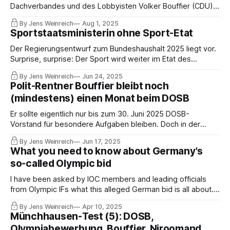
Dachverbandes und des Lobbyisten Volker Bouffier (CDU)
propagiert und gefeiert wurden, realisiert die DOSB-Führung
By Jens Weinreich
Aug 1, 2025
plötzlich die Gesetzes- und Haushaltslage. Unter dem
Sportstaatsministerin ohne Sport-Etat
Druck der LSB fordert der Lobby-Verein anmaßend eine
Quotierung aus dem Sondervermögen.
Der Regierungsentwurf zum Bundeshaushalt 2025 liegt vor.
Surprise, surprise: Der Sport wird weiter im Etat des
Bundesinnenministeriums geführt. Anmerkungen zum
By Jens Weinreich
Jun 24, 2025
Entwurf und den Millionengräbern Universiade und World
Polit-Rentner Bouffier bleibt noch
Games, wo erneut die Steuerzahler für die Unfähigkeit der
(mindestens) einen Monat beim DOSB
Funktionäre aufkommen.
Er sollte eigentlich nur bis zum 30. Juni 2025 DOSB-
Vorstand für besondere Aufgaben bleiben. Doch in der
personellen und inhaltlichen Not hat der DOSB den Vertrag
By Jens Weinreich
Jun 17, 2025
mit dem CDU-Lobbyisten Volker Bouffier um einen Monat
What you need to know about Germany's
verlängert – und startet eine Kampagne, um mehr Geld vom
so-called Olympic bid
Bund zu bekommen.
I have been asked by IOC members and leading officials
from Olympic IFs what this alleged German bid is all about.
So I thought I should provide this information to thousands
By Jens Weinreich
Apr 10, 2025
of non-German readers. To put it bluntly: Germany's so-
Münchhausen-Test (5): DOSB,
called Olympic bid is, unfortunately, still a laughing stock.
Olympiabewerbung, Bouffier, Niroomand