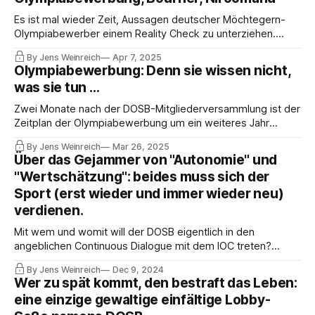
Es ist mal wieder Zeit, Aussagen deutscher Möchtegern-
Olympiabewerber einem Reality Check zu unterziehen.
Lachen Sie nicht nur, vergessen Sie vor allem eines nicht:
By Jens Weinreich
Apr 7, 2025
Mit all dem geballten Nonsens schafft es der sportpolitische
Olympiabewerbung: Denn sie wissen nicht,
Komplex, an immer mehr Steuermittel zu gelangen.
was sie tun …
Märchen schaffen Fakten.
Zwei Monate nach der DOSB-Mitgliederversammlung ist der
Zeitplan der Olympiabewerbung um ein weiteres Jahr
verschoben, mit alarmierender (nicht-öffentlicher)
By Jens Weinreich
Mar 26, 2025
Begründung. Ab Donnerstag richtet der DOSB einen
Über das Gejammer von "Autonomie" und
Workshop aus. Was das u.a. mit dem World-Games-
"Wertschätzung": beides muss sich der
Desaster zu tun hat? Exklusiv für Abonnenten!
Sport (erst wieder und immer wieder neu)
verdienen.
Mit wem und womit will der DOSB eigentlich in den
angeblichen Continuous Dialogue mit dem IOC treten?
Spricht Michael Micky Mronz, IOC-Lobbyist und
By Jens Weinreich
Dec 9, 2024
Geschäftemacher, mit sich selbst und erzählt dann der
Wer zu spät kommt, den bestraft das Leben:
deutschen Politik und dem DOSB davon, in aller Autonomie
eine einzige gewaltige einfältige Lobby-
und Wertschätzung? Das sind Kernfragen.