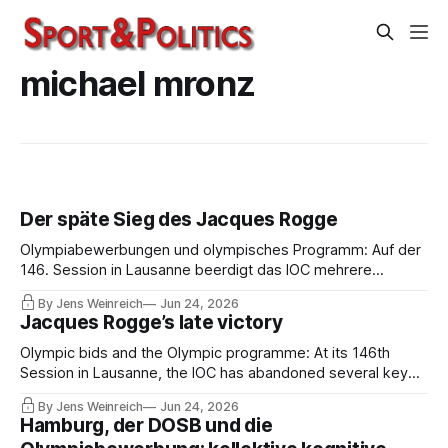
michael mronz
Der späte Sieg des Jacques Rogge
Olympiabewerbungen und olympisches Programm: Auf der
146. Session in Lausanne beerdigt das IOC mehrere
Kernpunkte der Ära Thomas Bach und kehrt zu einigen
By Jens Weinreich
Jun 24, 2026
Prinzipien zurück, die maßgeblich unter dem Belgier
Jacques Rogge’s late victory
Jacques Rogge entwickelt wurden.
Olympic bids and the Olympic programme: At its 146th
Session in Lausanne, the IOC has abandoned several key
elements of the Thomas Bach era and is returning to a
By Jens Weinreich
Jun 24, 2026
number of principles that were largely developed under the
Hamburg, der DOSB und die
Belgian Jacques Rogge.