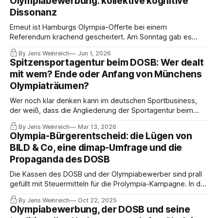
Olympiabewerbung: kollektive kognitive
Dissonanz
Erneut ist Hamburgs Olympia-Offerte bei einem
Referendum krachend gescheitert. Am Sonntag gab es
weniger Ja-Stimmen und mehr Nein-Stimmen als 2015,
By Jens Weinreich
Jun 1, 2026
obwohl angeblich alles besser, preiswerter, transparenter
Spitzensportagentur beim DOSB: Wer dealt
geplant und die IOC-Regularien durchlässiger sein sollen.
mit wem? Ende oder Anfang von Münchens
Ein Realitäts-Check.
Olympiaträumen?
Wer noch klar denken kann im deutschen Sportbusiness,
der weiß, dass die Angliederung der Sportagentur beim
DOSB der Bankrott angeblicher Reformen wäre. Es ist das
By Jens Weinreich
Mar 13, 2026
Top-Thema derzeit. Die Geschichte hat das Zeug,
Olympia-Bürgerentscheid: die Lügen von
Münchens Olympiabewerbung nachhaltig zu beschädigen.
BILD & Co, eine dimap-Umfrage und die
Hat Markus Söder sich übernommen?
Propaganda des DOSB
Die Kassen des DOSB und der Olympiabewerber sind prall
gefüllt mit Steuermitteln für die Prolympia-Kampagne. In der
Sportfamilie mangelt es zwar gewaltig an Unterstützung,
By Jens Weinreich
Oct 22, 2025
die DOSB-Führung beklagt die Aktivitäten der Stakeholder,
Olympiabewerbung, der DOSB und seine
dafür beteiligen sich Medien und Journalisten an der