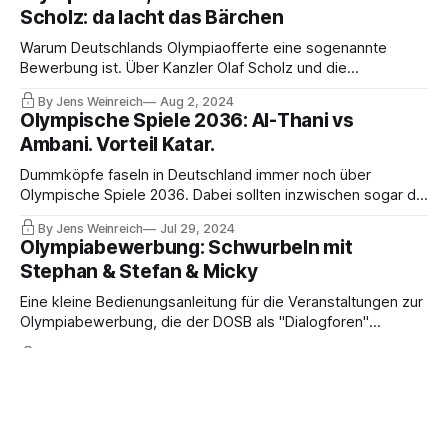
Propaganda einzuordnen und richtig zu stellen, gibt es ab
Scholz: da lacht das Bärchen
sofort Faktenchecks: kurz und schmerzlos.
Warum Deutschlands Olympiaofferte eine sogenannte
Bewerbung ist. Über Kanzler Olaf Scholz und die
Merkwürdigkeiten in Hamburg. Über Nancy Faeser, den
By Jens Weinreich
Aug 2, 2024
ahnungslosen Michael Mronz, die SPD-Kamarilla, alte und
Olympische Spiele 2036: Al-Thani vs
neue Berater, ewige Skandale, Dokumente, Peinlichkeiten
Ambani. Vorteil Katar.
und den Märchenerzähler Hendrik Wüst.
Dummköpfe faseln in Deutschland immer noch über
Olympische Spiele 2036. Dabei sollten inzwischen sogar die
hilflos irrlichternden DOSB-Leute begriffen haben, dass das
By Jens Weinreich
Jul 29, 2024
völlig intransparente IOC-Verfahren für 2036 fast auf der
Olympiabewerbung: Schwurbeln mit
Zielgeraden ist. Bereits im Frühjahr 2025 könnte es
Stephan & Stefan & Micky
entschieden sein.
Eine kleine Bedienungsanleitung für die Veranstaltungen zur
Olympiabewerbung, die der DOSB als "Dialogforen"
bezeichnet. "Dialog" ist so ein Buzzword, verkauft sich gut,
By Jens Weinreich
Oct 20, 2023
suggeriert irgendwas, Lektion 1 im propagandistischen
Grundkurs. Einige Hintergründe.