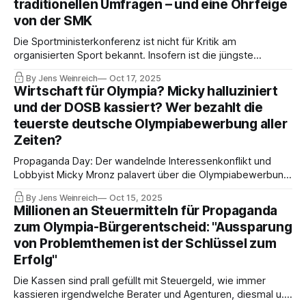
traditionellen Umfragen – und eine Ohrfeige
Propaganda.
von der SMK
Die Sportministerkonferenz ist nicht für Kritik am
organisierten Sport bekannt. Insofern ist die jüngste
Resolution erstaunlich und belegt einmal mehr die
By Jens Weinreich
Oct 17, 2025
Unfähigkeit des DOSB im angeblich größten deutschen
Wirtschaft für Olympia? Micky halluziniert
Sportprojekt. Der Dachverband wird aufgefordert, endlich
und der DOSB kassiert? Wer bezahlt die
eindeutige Regeln zu definieren.
teuerste deutsche Olympiabewerbung aller
Zeiten?
Propaganda Day: Der wandelnde Interessenkonflikt und
Lobbyist Micky Mronz palavert über die Olympiabewerbung.
Die DSM behauptet, eine Wirtschaftsinitiative unterstütze
By Jens Weinreich
Oct 15, 2025
die Bewerbung. Aber wie? Bei der DOSB-Tochter DSM
Millionen an Steuermitteln für Propaganda
verlieren sich wichtige Spuren, sollte überhaupt etwas
zum Olympia-Bürgerentscheid: "Aussparung
gezahlt werden.
von Problemthemen ist der Schlüssel zum
Erfolg"
Die Kassen sind prall gefüllt mit Steuergeld, wie immer
kassieren irgendwelche Berater und Agenturen, diesmal u.a.